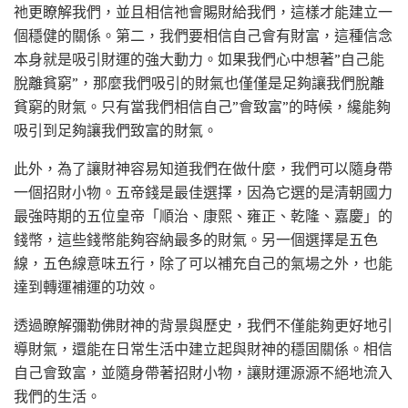
祂更瞭解我們，並且相信祂會賜財給我們，這樣才能建立一
個穩健的關係。第二，我們要相信自己會有財富，這種信念
本身就是吸引財運的強大動力。如果我們心中想著”自己能
脫離貧窮”，那麼我們吸引的財氣也僅僅是足夠讓我們脫離
貧窮的財氣。只有當我們相信自己”會致富”的時候，纔能夠
吸引到足夠讓我們致富的財氣。
此外，為了讓財神容易知道我們在做什麼，我們可以隨身帶
一個招財小物。五帝錢是最佳選擇，因為它選的是清朝國力
最強時期的五位皇帝「順治、康熙、雍正、乾隆、嘉慶」的
錢幣，這些錢幣能夠容納最多的財氣。另一個選擇是五色
線，五色線意味五行，除了可以補充自己的氣場之外，也能
達到轉運補運的功效。
透過瞭解彌勒佛財神的背景與歷史，我們不僅能夠更好地引
導財氣，還能在日常生活中建立起與財神的穩固關係。相信
自己會致富，並隨身帶著招財小物，讓財運源源不絕地流入
我們的生活。