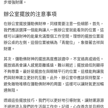
步增強財運。
辦公室擺放的注意事項
在辦公室擺放彌勒佛財神，同樣需要注意一些細節。首先，
我們應該選擇一個能夠讓人一進辦公室就能看到的位置，這
樣可以讓財神的能量充滿整個工作空間。理想的擺放位置是
辦公桌的左側，這個位置被稱為「青龍位」，象徵著吉祥與
財運。
其次，彌勒佛財神的擺放高度應該適中，不宜過高或過低。
擺放過高會讓人感覺距離遙遠，難以親近；擺放過低則顯得
不夠尊重。最好是擺放在與眼睛平行的位置，這樣能夠讓我
們與財神建立更好的互動。此外，辦公室中應該保持整潔，
避免雜物堆積在彌勒佛財神的周圍，這樣可以讓財氣更加暢
通無阻。
透過這些擺放技巧，我們可以更好地引導財氣，讓財運源源
不絕地流入我們的生活與工作中。記得，心存善念並且相信