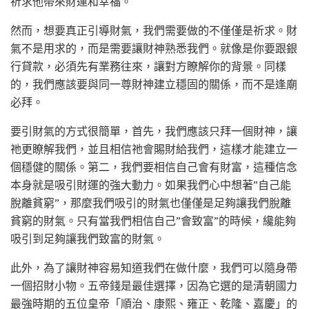
祈求他帶來財運和幸福。
然而，想要真正引導財氣，我們需要做的不僅僅是祈求。財
氣不是用求的，而是需要讓財神熟悉我們。就像是你要跟銀
行貸款，必須先有業務往來，讓對方瞭解你的背景。同樣
的，我們應該要與同一尊財神建立穩固的關係，而不是逢廟
必拜。
要引財氣的方式很簡單，首先，我們應該只拜一個財神，讓
祂更瞭解我們，並且相信祂會賜財給我們，這樣才能建立一
個穩健的關係。第二，我們要相信自己會有財富，這種信念
本身就是吸引財運的強大動力。如果我們心中想著”自己能
脫離貧窮”，那麼我們吸引的財氣也僅僅是足夠讓我們脫離
貧窮的財氣。只有當我們相信自己”會致富”的時候，纔能夠
吸引到足夠讓我們致富的財氣。
此外，為了讓財神容易知道我們在做什麼，我們可以隨身帶
一個招財小物。五帝錢是最佳選擇，因為它選的是清朝國力
最強時期的五位皇帝「順治、康熙、雍正、乾隆、嘉慶」的