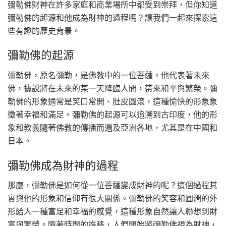
彌勒佛財神在許多家庭和商業場所中都受到崇拜，但你知道
彌勒佛的起源和他成為財神的過程嗎？讓我們一起來探索這
些有趣的歷史背景。
彌勒佛的起源
彌勒佛，原名彌勒，是佛教中的一位菩薩。他代表著未來
佛，據說將在未來的某一天降臨人間，帶來和平與繁榮。彌
勒佛的形象通常是笑口常開、肚皮圓滾，這種愉快的形象象
徵著幸福和滿足。彌勒佛的起源可以追溯到古印度，他的形
象和教義隨著佛教的傳播而遍及亞洲各地，尤其是在中國和
日本。
彌勒佛成為財神的過程
那麼，彌勒佛是如何從一位菩薩變成財神的呢？這個過程其
實與他的形象和信仰有很大關係。彌勒佛的笑容和圓潤的外
形給人一種富足和幸福的感覺，這種形象自然讓人聯想到財
富與繁榮。隨著時間的推移，人們開始將彌勒佛視為財神，