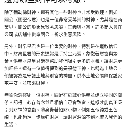
除了彌勒佛財神，還有其他一些財神也非常受歡迎。例如，
關公（關聖帝君）也是一位非常受尊崇的財神，尤其是在商
業界。關公的形象象徵著忠誠、正義與財富，許多商人會在
公司或店鋪中供奉關公，祈求生意興隆。
另外，財帛星君也是一位重要的財神，特別是在道教信仰
中。財帛星君的形象通常是手持金元寶，象徵著財富與繁
榮。供奉財帛星君能夠幫助我們吸引更多的財氣，讓財運更
加旺盛。還有一位值得提到的是福德正神，也稱為土地公，
他被認為是守護土地與財富的神靈，供奉土地公能夠保護家
宅平安，並帶來財運。
無論你選擇哪一位財神，關鍵在於誠心供奉並建立穩固的關
係。記得，心存善念並且相信自己會致富，這樣才能真正吸
引到財神的眷顧。隨身帶著招財小物，例如五帝錢或五色
線，也能夠進一步增強財運，讓財運源源不絕地流入我們的
生活。