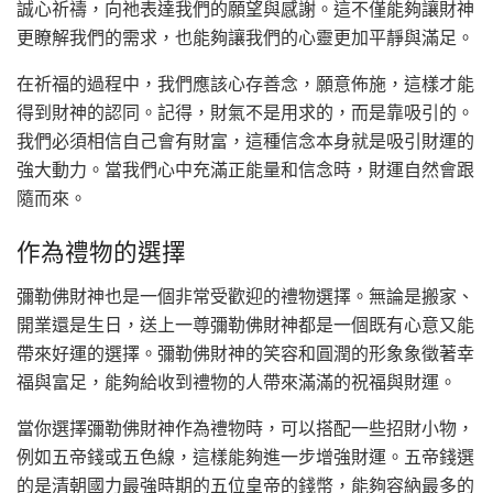
誠心祈禱，向祂表達我們的願望與感謝。這不僅能夠讓財神
更瞭解我們的需求，也能夠讓我們的心靈更加平靜與滿足。
在祈福的過程中，我們應該心存善念，願意佈施，這樣才能
得到財神的認同。記得，財氣不是用求的，而是靠吸引的。
我們必須相信自己會有財富，這種信念本身就是吸引財運的
強大動力。當我們心中充滿正能量和信念時，財運自然會跟
隨而來。
作為禮物的選擇
彌勒佛財神也是一個非常受歡迎的禮物選擇。無論是搬家、
開業還是生日，送上一尊彌勒佛財神都是一個既有心意又能
帶來好運的選擇。彌勒佛財神的笑容和圓潤的形象象徵著幸
福與富足，能夠給收到禮物的人帶來滿滿的祝福與財運。
當你選擇彌勒佛財神作為禮物時，可以搭配一些招財小物，
例如五帝錢或五色線，這樣能夠進一步增強財運。五帝錢選
的是清朝國力最強時期的五位皇帝的錢幣，能夠容納最多的