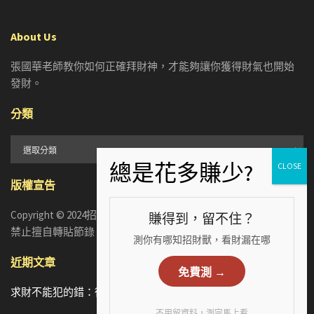
About Us
張國華老師教你如何正確拜財神，才能夠讓你獲得財氣也開始
發財。
分類
分
類
版權宣告
Copyright © 2024招財張國華. ALL RIGHTS RESERVED. 版權所有，
賺得到，留不住？
禁止擅自轉貼節錄
測你有哪知招財獸，看財漏在哪
近期文章
免費測 →
求財不能犯的錯：從5個手相財運特徵，看懂你漏財的真正原因
不用留資料，測完馬上看