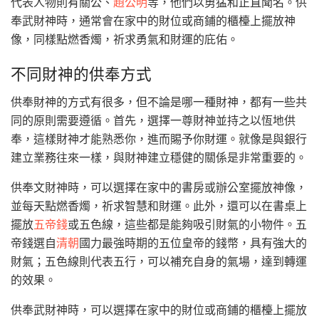
代表人物則有關公、
趙公明
等，他們以勇猛和正直聞名。供
奉武財神時，通常會在家中的財位或商鋪的櫃檯上擺放神
像，同樣點燃香燭，祈求勇氣和財運的庇佑。
不同財神的供奉方式
供奉財神的方式有很多，但不論是哪一種財神，都有一些共
同的原則需要遵循。首先，選擇一尊財神並持之以恆地供
奉，這樣財神才能熟悉你，進而賜予你財運。就像是與銀行
建立業務往來一樣，與財神建立穩健的關係是非常重要的。
供奉文財神時，可以選擇在家中的書房或辦公室擺放神像，
並每天點燃香燭，祈求智慧和財運。此外，還可以在書桌上
擺放
五帝錢
或五色線，這些都是能夠吸引財氣的小物件。五
帝錢選自
清朝
國力最強時期的五位皇帝的錢幣，具有強大的
財氣；五色線則代表五行，可以補充自身的氣場，達到轉運
的效果。
供奉武財神時，可以選擇在家中的財位或商鋪的櫃檯上擺放