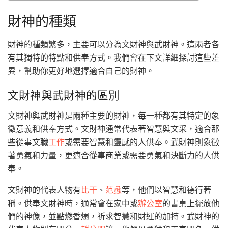
財神的種類
財神的種類繁多，主要可以分為文財神與武財神。這兩者各
有其獨特的特點和供奉方式。我們會在下文詳細探討這些差
異，幫助你更好地選擇適合自己的財神。
文財神與武財神的區別
文財神與武財神是兩種主要的財神，每一種都有其特定的象
徵意義和供奉方式。文財神通常代表著智慧與文采，適合那
些從事文職
工作
或需要智慧和靈感的人供奉。武財神則象徵
著勇氣和力量，更適合從事商業或需要勇氣和決斷力的人供
奉。
文財神的代表人物有
比干
、
范蠡
等，他們以智慧和德行著
稱。供奉文財神時，通常會在家中或
辦公室
的書桌上擺放他
們的神像，並點燃香燭，祈求智慧和財運的加持。武財神的