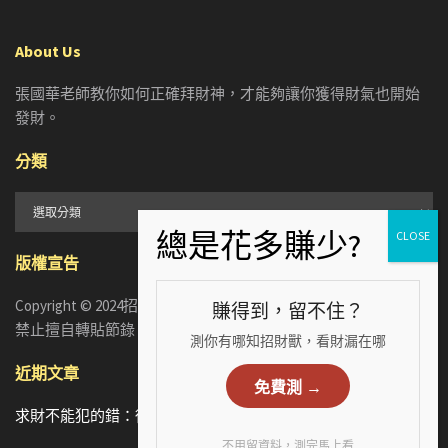
About Us
張國華老師教你如何正確拜財神，才能夠讓你獲得財氣也開始
發財。
分類
分
類
版權宣告
Copyright © 2024招財張國華. ALL RIGHTS RESERVED. 版權所有，
賺得到，留不住？
禁止擅自轉貼節錄
測你有哪知招財獸，看財漏在哪
近期文章
免費測 →
求財不能犯的錯：從5個手相財運特徵，看懂你漏財的真正原因
不用留資料，測完馬上看