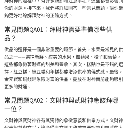
拜財神的過程中，有許多細節和注意事項，這些都會影響到
你的財運。接下來，我們將詳細回答一些常見問題，讓你能
夠更好地瞭解拜財神的正確方式。
常見問題QA01：拜財神需要準備哪些供
品？
供品的選擇是一個非常重要的環節。首先，水果是常見的供
品之一——選擇新鮮、甜美的水果，如蘋果、橙子和葡萄，
這些都象徵著財運的甜美和豐收。其次，糕點也是不錯的選
擇，紅豆糕、綠豆糕和年糕都能增添供奉的儀式感。最後，
金元寶和銅錢是象徵財富的供品，擺放在財神面前能夠吸引
更多的財運。
常見問題QA02：文財神與武財神應該拜哪
一位？
文財神與武財神各有其獨特的象徵意義和供奉方式。文財神
代表智慧與文采，適合從事文職工作或需要智慧和靈感的人