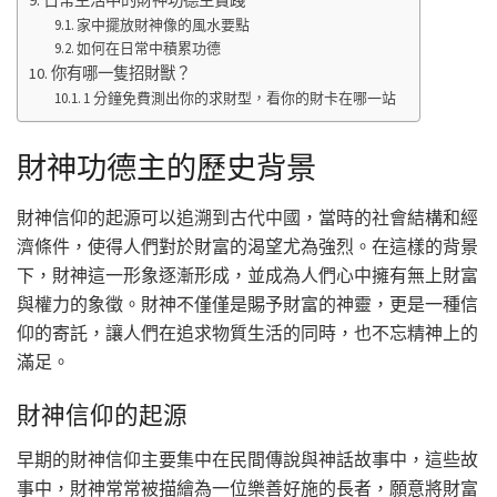
日常生活中的財神功德主實踐
家中擺放財神像的風水要點
如何在日常中積累功德
你有哪一隻招財獸？
1 分鐘免費測出你的求財型，看你的財卡在哪一站
財神功德主的歷史背景
財神信仰的起源可以追溯到古代中國，當時的社會結構和經
濟條件，使得人們對於財富的渴望尤為強烈。在這樣的背景
下，財神這一形象逐漸形成，並成為人們心中擁有無上財富
與權力的象徵。財神不僅僅是賜予財富的神靈，更是一種信
仰的寄託，讓人們在追求物質生活的同時，也不忘精神上的
滿足。
財神信仰的起源
早期的財神信仰主要集中在民間傳說與神話故事中，這些故
事中，財神常常被描繪為一位樂善好施的長者，願意將財富