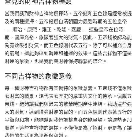
常見的財神吉祥物種類
當我們談到財神吉祥物選擇時，五帝錢和五色線是經常被提
及的兩種選擇。五帝錢選自清朝國力最強時期的五位皇帝
——順治、康熙、雍正、乾隆、嘉慶——這些皇帝在位時
期，國庫充裕，象徵著強大的財氣。因此，五帝錢被認為能
夠有效吸引財氣。而五色線則代表五行，除了可以補充自身
的氣場，還能夠達到轉運和補運的效果。這些吉祥物不僅是
財運的象徵，也是我們與財神保持聯繫的媒介。
不同吉祥物的象徵意義
每一種財神吉祥物都有其獨特的象徵意義。五帝錢不僅象徵
著財富的積累，還代表著歷史的厚重與文化的傳承。佩戴五
帝錢，能夠讓我們與過去的繁榮時期產生連結，藉助這些強
大的財氣，達到增強財運的目的。而五色線則代表著五行的
平衡與和諧，能夠幫助我們調整自身的能量場，讓運勢更加
順遂。這些吉祥物的選擇，不僅僅是為了招財，更是為了讓
我們的生活更為平衡與和諧。