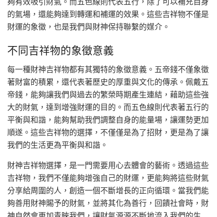
夠有效吸引財氣。而五色線則代表五行，除了可以補充自身
的氣場，還能夠達到轉運和補運的效果。這些吉祥物不僅是
財運的象徵，也是我們與財神保持聯繫的媒介。
不同吉祥物的象徵意義
每一種財神吉祥物都有其獨特的象徵意義。五帝錢不僅象徵
著財富的積累，還代表著歷史的厚重與文化的傳承。佩戴五
帝錢，能夠讓我們與過去的繁榮時期產生連結，藉助這些強
大的財氣，達到增強財運的目的。而五色線則代表著五行的
平衡與和諧，能夠幫助我們調整自身的能量場，讓運勢更加
順遂。這些吉祥物的選擇，不僅僅是為了招財，更是為了讓
我們的生活更為平衡與和諧。
財神吉祥物選擇，是一門需要用心去體會的藝術。透過這些
吉祥物，我們不僅能夠增強自己的財運，更能夠將這些財氣
分享給周圍的人，創造一個不斷增長的正向循環。當我們能
夠善用財神賜予的財氣，並將其化為善行，回饋社會時，財
神自然會更加青睞我們，讓財氣源源不斷地流入我們的生