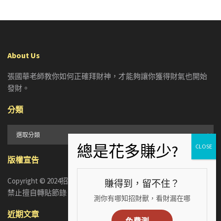
About Us
張國華老師教你如何正確拜財神，才能夠讓你獲得財氣也開始
發財。
分類
分
類
版權宣告
Copyright © 2024招財張國華. ALL RIGHTS RESERVED. 版權所有，
賺得到，留不住？
禁止擅自轉貼節錄
測你有哪知招財獸，看財漏在哪
近期文章