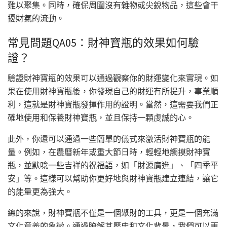
難以聚集。同時，確保周圍沒有雜物或尖銳物品，這些會干
擾財氣的流動。
常見問題QA05：財神寶瓶的效果如何驗
證？
驗證財神寶瓶的效果可以通過觀察你的財運變化來實現。如
果在使用財神寶瓶後，你發現自己的財運有所提升，事業順
利，這就是財神寶瓶發揮作用的證明。當然，這需要我們正
確地使用和保養財神寶瓶，並且保持一顆虔誠的心。
此外，你還可以通過一些簡單的儀式來激活財神寶瓶的能
量。例如，在農曆新年或重大節日時，輕輕地觸摸財神寶
瓶，並默唸一些吉祥的祝福語，如「財源廣進」、「四季平
安」等。這樣可以幫助你更好地與財神寶瓶建立連結，讓它
的能量更為強大。
總的來說，財神寶瓶不僅是一個聚財的工具，更是一個充滿
文化意義的象徵。通過瞭解其歷史和文化背景，我們可以更