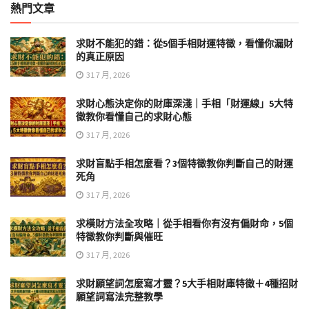
熱門文章
求財不能犯的錯：從5個手相財運特徵，看懂你漏財
的真正原因
31 7 月, 2026
求財心態決定你的財庫深淺｜手相「財運線」5大特
徵教你看懂自己的求財心態
31 7 月, 2026
求財盲點手相怎麼看？3個特徵教你判斷自己的財運
死角
31 7 月, 2026
求橫財方法全攻略｜從手相看你有沒有偏財命，5個
特徵教你判斷與催旺
31 7 月, 2026
求財願望詞怎麼寫才靈？5大手相財庫特徵＋4種招財
願望詞寫法完整教學