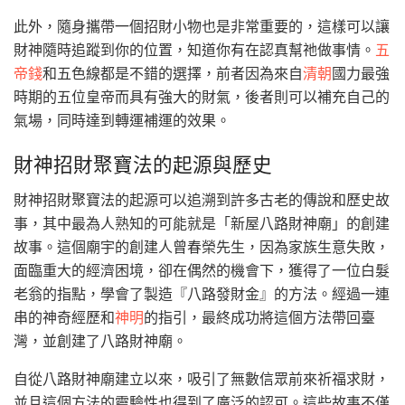
此外，隨身攜帶一個招財小物也是非常重要的，這樣可以讓
財神隨時追蹤到你的位置，知道你有在認真幫祂做事情。
五
帝錢
和五色線都是不錯的選擇，前者因為來自
清朝
國力最強
時期的五位皇帝而具有強大的財氣，後者則可以補充自己的
氣場，同時達到轉運補運的效果。
財神招財聚寶法的起源與歷史
財神招財聚寶法的起源可以追溯到許多古老的傳說和歷史故
事，其中最為人熟知的可能就是「新屋八路財神廟」的創建
故事。這個廟宇的創建人曾春榮先生，因為家族生意失敗，
面臨重大的經濟困境，卻在偶然的機會下，獲得了一位白髮
老翁的指點，學會了製造『八路發財金』的方法。經過一連
串的神奇經歷和
神明
的指引，最終成功將這個方法帶回臺
灣，並創建了八路財神廟。
自從八路財神廟建立以來，吸引了無數信眾前來祈福求財，
並且這個方法的靈驗性也得到了廣泛的認可。這些故事不僅