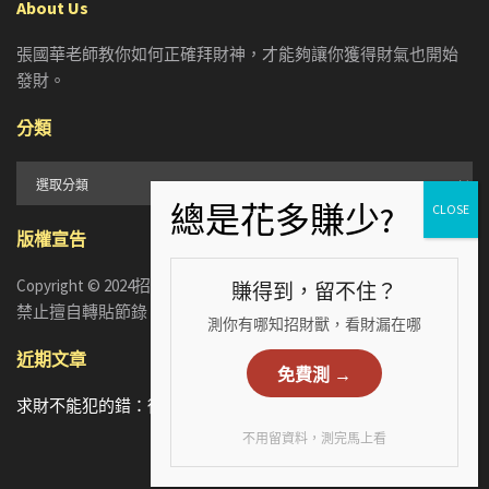
About Us
張國華老師教你如何正確拜財神，才能夠讓你獲得財氣也開始
發財。
分類
分
類
版權宣告
Copyright © 2024招財張國華. ALL RIGHTS RESERVED. 版權所有，
賺得到，留不住？
禁止擅自轉貼節錄
測你有哪知招財獸，看財漏在哪
近期文章
免費測 →
求財不能犯的錯：從5個手相財運特徵，看懂你漏財的真正原因
不用留資料，測完馬上看