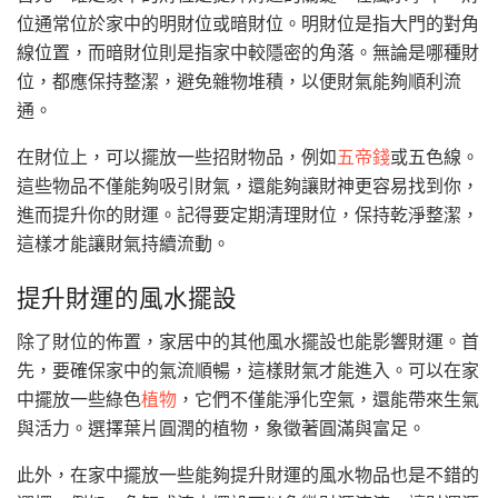
位通常位於家中的明財位或暗財位。明財位是指大門的對角
線位置，而暗財位則是指家中較隱密的角落。無論是哪種財
位，都應保持整潔，避免雜物堆積，以便財氣能夠順利流
通。
在財位上，可以擺放一些招財物品，例如
五帝錢
或五色線。
這些物品不僅能夠吸引財氣，還能夠讓財神更容易找到你，
進而提升你的財運。記得要定期清理財位，保持乾淨整潔，
這樣才能讓財氣持續流動。
提升財運的風水擺設
除了財位的佈置，家居中的其他風水擺設也能影響財運。首
先，要確保家中的氣流順暢，這樣財氣才能進入。可以在家
中擺放一些綠色
植物
，它們不僅能淨化空氣，還能帶來生氣
與活力。選擇葉片圓潤的植物，象徵著圓滿與富足。
此外，在家中擺放一些能夠提升財運的風水物品也是不錯的