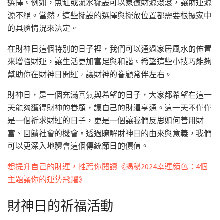
選擇。例如，魚缸或流水擺設可以象徵財源滾滾，讓財運源
源不絕。當然，這些擺設的選擇與擺放位置都需要根據家中
的具體情況來決定。
在財神日這個特別的日子裡，我們可以通過家居風水的佈置
來增強財運，讓生活更加富足與和諧。希望這些小技巧能夠
幫助你在財神日開運，讓財神的眷顧常伴左右。
財神日，是一個充滿喜氣與希望的日子，大家都希望在這一
天能夠獲得財神的眷顧，讓自己的財運亨通。這一天不僅僅
是一個祈求財運的日子，更是一個讓我們反思如何善用財
富、回饋社會的機會。透過瞭解財神日的由來與意義，我們
可以更深入地體會這個傳統節日的價值。
想提升自己的財運，推薦你閱讀《揭秘2024幸運顏色：4個
主題讓你的運勢飛躍》
財神日的祈福活動