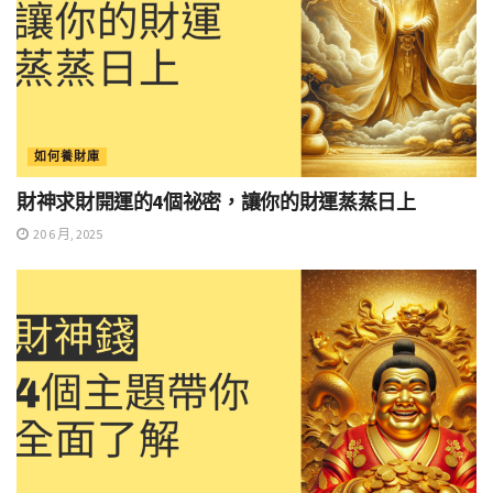
如何養財庫
財神求財開運的4個祕密，讓你的財運蒸蒸日上
20 6 月, 2025