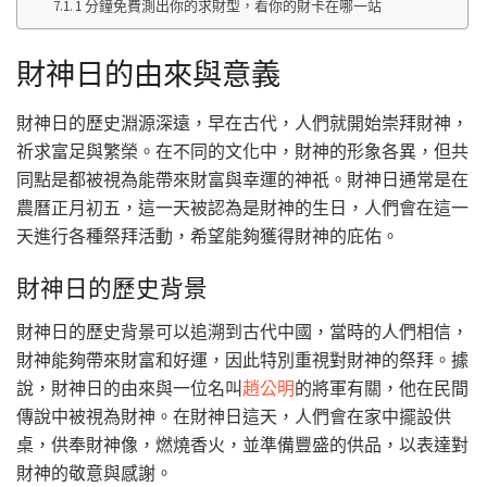
1 分鐘免費測出你的求財型，看你的財卡在哪一站
財神日的由來與意義
財神日的歷史淵源深遠，早在古代，人們就開始崇拜財神，
祈求富足與繁榮。在不同的文化中，財神的形象各異，但共
同點是都被視為能帶來財富與幸運的神祇。財神日通常是在
農曆正月初五，這一天被認為是財神的生日，人們會在這一
天進行各種祭拜活動，希望能夠獲得財神的庇佑。
財神日的歷史背景
財神日的歷史背景可以追溯到古代中國，當時的人們相信，
財神能夠帶來財富和好運，因此特別重視對財神的祭拜。據
說，財神日的由來與一位名叫
趙公明
的將軍有關，他在民間
傳說中被視為財神。在財神日這天，人們會在家中擺設供
桌，供奉財神像，燃燒香火，並準備豐盛的供品，以表達對
財神的敬意與感謝。