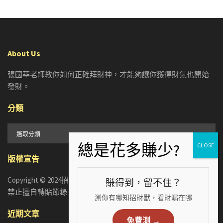
About Us
張國華老師教你如何正確拜財神，才能夠讓你獲得財氣也開始
發財。
分類
分
類
版權宣告
Copyright © 2024招財張國華. ALL RIGHTS RESERVED. 版權所有，
賺得到，留不住？
禁止擅自轉貼節錄
測你有哪知招財獸，看財漏在哪
近期文章
免費測 →