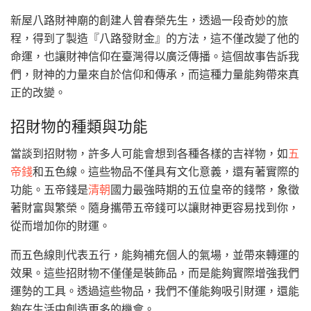
新屋八路財神廟的創建人曾春榮先生，透過一段奇妙的旅
程，得到了製造『八路發財金』的方法，這不僅改變了他的
命運，也讓財神信仰在臺灣得以廣泛傳播。這個故事告訴我
們，財神的力量來自於信仰和傳承，而這種力量能夠帶來真
正的改變。
招財物的種類與功能
當談到招財物，許多人可能會想到各種各樣的吉祥物，如
五
帝錢
和五色線。這些物品不僅具有文化意義，還有著實際的
功能。五帝錢是
清朝
國力最強時期的五位皇帝的錢幣，象徵
著財富與繁榮。隨身攜帶五帝錢可以讓財神更容易找到你，
從而增加你的財運。
而五色線則代表五行，能夠補充個人的氣場，並帶來轉運的
效果。這些招財物不僅僅是裝飾品，而是能夠實際增強我們
運勢的工具。透過這些物品，我們不僅能夠吸引財運，還能
夠在生活中創造更多的機會。