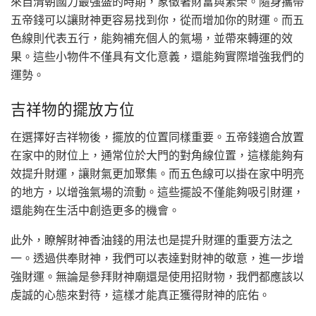
來自清朝國力最強盛的時期，象徵著財富與繁榮。隨身攜帶
五帝錢可以讓財神更容易找到你，從而增加你的財運。而五
色線則代表五行，能夠補充個人的氣場，並帶來轉運的效
果。這些小物件不僅具有文化意義，還能夠實際增強我們的
運勢。
吉祥物的擺放方位
在選擇好吉祥物後，擺放的位置同樣重要。五帝錢適合放置
在家中的財位上，通常位於大門的對角線位置，這樣能夠有
效提升財運，讓財氣更加聚集。而五色線可以掛在家中明亮
的地方，以增強氣場的流動。這些擺設不僅能夠吸引財運，
還能夠在生活中創造更多的機會。
此外，瞭解財神香油錢的用法也是提升財運的重要方法之
一。透過供奉財神，我們可以表達對財神的敬意，進一步增
強財運。無論是參拜財神廟還是使用招財物，我們都應該以
虔誠的心態來對待，這樣才能真正獲得財神的庇佑。