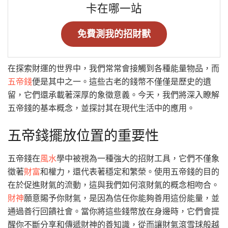
卡在哪一站
免費測我的招財獸
在探索財運的世界中，我們常常會接觸到各種能量物品，而
五帝錢
便是其中之一。這些古老的錢幣不僅僅是歷史的遺
留，它們還承載著深厚的象徵意義。今天，我們將深入瞭解
五帝錢的基本概念，並探討其在現代生活中的應用。
五帝錢擺放位置的重要性
五帝錢在
風水
學中被視為一種強大的招財工具，它們不僅象
徵著
財富
和權力，還代表著穩定和繁榮。使用五帝錢的目的
在於促進財氣的流動，這與我們如何滾財氣的概念相吻合。
財神
願意賜予你財氣，是因為信任你能夠善用這份能量，並
通過善行回饋社會。當你將這些錢幣放在身邊時，它們會提
醒你不斷分享和傳遞財神的善知識，從而讓財氣滾雪球般越