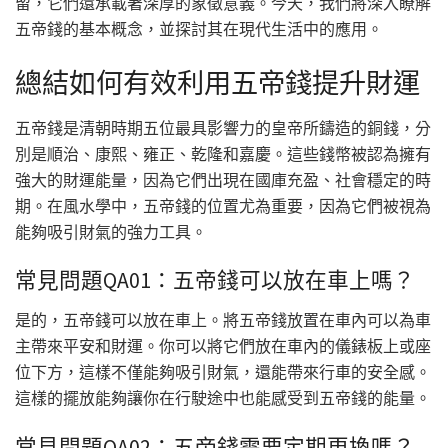
留，它們還承載著深厚的象徵意義。今天，我們將深入瞭解
五帝錢的基本概念，並探討其在現代生活中的應用。
總結如何有效利用五帝錢提升財運
五帝錢是清朝時期五位最具影響力的皇帝所鑄造的銅錢，分
別是順治、康熙、雍正、乾隆和嘉慶。這些錢幣被認為擁有
強大的財運能量，因為它們出現在國庫充盈、社會穩定的時
期。在風水學中，五帝錢的位置尤為重要，因為它們被視為
能夠吸引財氣的強力工具。
常見問題QA01：五帝錢可以放在車上嗎？
是的，五帝錢可以放在車上。將五帝錢放置在車內可以為車
主帶來平安和財運。你可以將它們放在車內的儀錶板上或座
位下方，這樣不僅能夠吸引財氣，還能帶來行車的安全感。
這樣的擺放能夠讓你在行駛途中也能感受到五帝錢的能量。
常見問題QA02：五帝錢需要定期更換嗎？