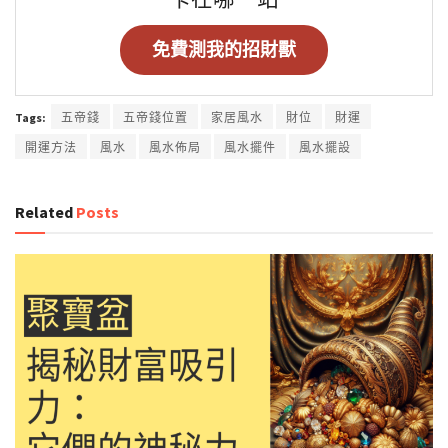
免費測我的招財獸
Tags:
五帝錢
五帝錢位置
家居風水
財位
財運
開運方法
風水
風水佈局
風水擺件
風水擺設
Related
Posts