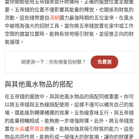
當你開始使用五帝錢來提升財運時，正確的擺放位置至關重
要。五帝錢的位置不僅影響其能量的釋放，也關係到財氣的
流動。這些錢幣選自
清朝
國力最強時期的五位皇帝，在風水
中被視為強大的招財工具。當你將五帝錢放置在家中或工作
空間的適當位置時，能夠有效地吸引財氣，並促進正向的財
氣循環。
順便測一下：你有哪隻招財獸？
免費測
與其他風水物品的搭配
在五帝錢的擺放中，與其他風水物品的搭配同樣重要。你可
以將五帝錢與五色線搭配使用，這樣不僅可以補充自己的氣
場，還能達到轉運補運的效果。五色線意味五行，與五帝錢
的能量相輔相成，能夠進一步增強財運。此外，將五帝錢放
置在
水晶
或
聚寶盆
旁邊，能夠加強其吸引財氣的能力。這些
物品共同作用，能夠形成一個強大的財氣場，讓你的財運更