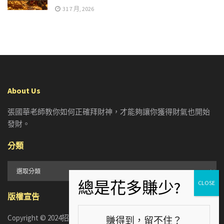
31 7 月, 2026
About Us
張國華老師教你如何正確拜財神，才能夠讓你獲得財氣也開始
發財。
分類
分
類
版權宣告
Copyright © 2024招財張國華. ALL RIGHTS RESERVED. 版權所有，
賺得到，留不住？