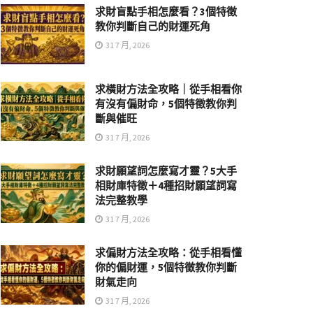
求財盲點手相怎麼看？3個特徵
教你判斷自己的財運死角
31 7 月, 2026
求橫財方法全攻略｜從手相看你
有沒有偏財命，5個特徵教你判
斷與催旺
31 7 月, 2026
求財願望詞怎麼寫才靈？5大手
相財庫特徵＋4種招財願望詞寫
法完整教學
31 7 月, 2026
求偏財方法全攻略：從手相看懂
你的偏財運，5個特徵教你判斷
財氣走向
31 7 月, 2026