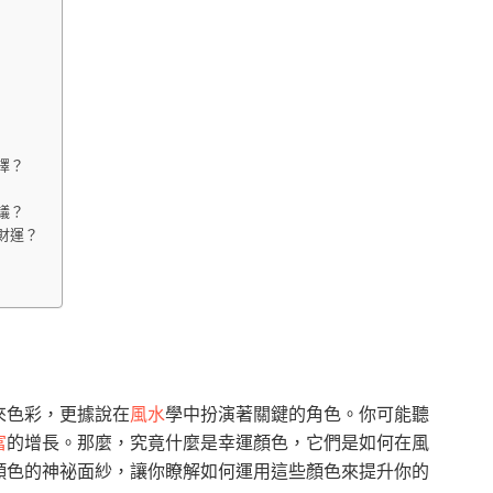
擇？
議？
財運？
來色彩，更據說在
風水
學中扮演著關鍵的角色。你可能聽
富
的增長。那麼，究竟什麼是幸運顏色，它們是如何在風
顏色的神祕面紗，讓你瞭解如何運用這些顏色來提升你的