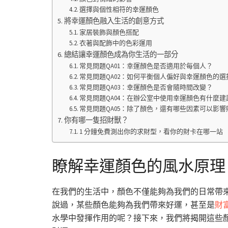
選擇與個性相符的幸運顏色
將幸運顏色融入生活的創意方式
家居裝飾與顏色搭配
衣著與配飾中的色彩運用
總結讓幸運顏色成為你生活的一部分
常見問題QA01：幸運顏色是否適用於每個人？
常見問題QA02：如何平衡個人偏好與幸運顏色的選
常見問題QA03：幸運顏色是否會隨時間改變？
常見問題QA04：在辦公室中使用幸運顏色有什麼建
常見問題QA05：除了顏色，還有哪些因素可以影響
你有哪一隻招財獸？
1 分鐘免費測出你的求財型，看你的財卡在哪一站
瞭解幸運顏色的風水原理
在我們的生活中，顏色不僅能夠為我們的日常帶
說過，某些顏色能夠為我們帶來好運，甚至是
財
水學中發揮作用的呢？接下來，我們將揭開這些