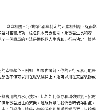
土——息息相關。每種顏色都與特定的元素相對應，從而影
表著財富和成功；綠色與木元素相關，象徵著生長和發
呢？一個簡單的方法是通過個人生肖和五行來決定，這將
配的幸運顏色。例如，如果你屬龍，你的五行元素可能是
些顏色不僅可以用在服裝選擇上，還可以用在家居裝飾或
一些實用的風水小技巧，比如如何儲存和增強財氣。招財
不僅象徵著過往的繁榮，還能夠幫助我們暫時儲存財氣，
」中。但記住，這些小物的淨化和維護同樣重要，以確保