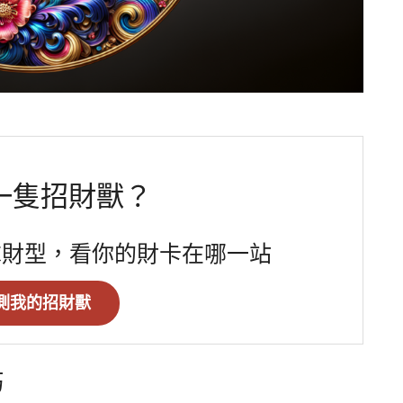
一隻招財獸？
求財型，看你的財卡在哪一站
測我的招財獸
巧