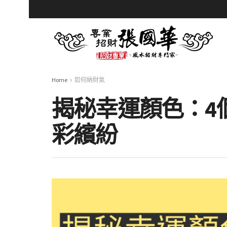
Home
如何納財氣
揭秘幸運顏色：4
彩繽紛