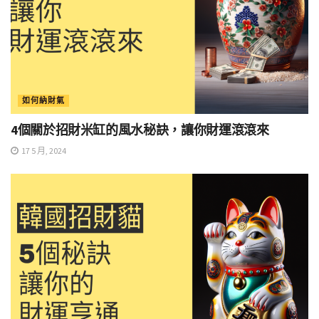
如何納財氣
4個關於招財米缸的風水秘訣，讓你財運滾滾來
17 5 月, 2024