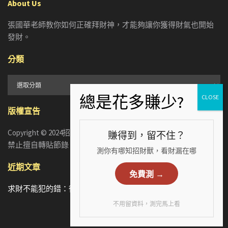
About Us
張國華老師教你如何正確拜財神，才能夠讓你獲得財氣也開始
發財。
分類
分
類
版權宣告
Copyright © 2024招財張國華. ALL RIGHTS RESERVED. 版權所有，
賺得到，留不住？
禁止擅自轉貼節錄
測你有哪知招財獸，看財漏在哪
近期文章
免費測 →
求財不能犯的錯：從5個手相財運特徵，看懂你漏財的真正原因
不用留資料，測完馬上看