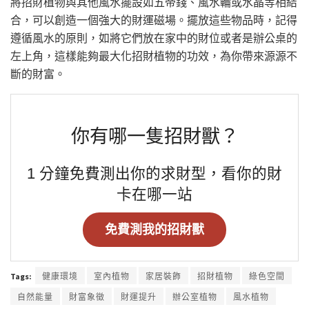
將招財植物與其他風水擺設如五帝錢、風水輪或水晶等相結
合，可以創造一個強大的財運磁場。擺放這些物品時，記得
遵循風水的原則，如將它們放在家中的財位或者是辦公桌的
左上角，這樣能夠最大化招財植物的功效，為你帶來源源不
斷的財富。
你有哪一隻招財獸？
1 分鐘免費測出你的求財型，看你的財
卡在哪一站
免費測我的招財獸
Tags:
健康環境
室內植物
家居裝飾
招財植物
綠色空間
自然能量
財富象徵
財運提升
辦公室植物
風水植物