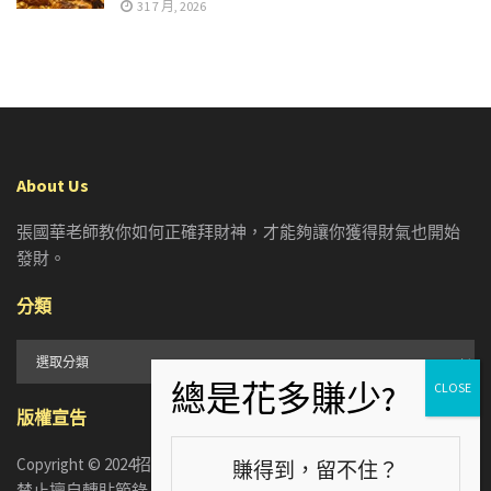
31 7 月, 2026
About Us
張國華老師教你如何正確拜財神，才能夠讓你獲得財氣也開始
發財。
分類
分
類
版權宣告
Copyright © 2024招財張國華. ALL RIGHTS RESERVED. 版權所有，
賺得到，留不住？
禁止擅自轉貼節錄