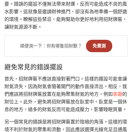
要。錯誤的擺設不僅無法帶來財運，反而可能造成不良的風
水影響。這就像是邀請財神進門，卻沒有為祂準備一個舒適
的環境。瞭解這些禁忌，能夠幫助你更好地利用招財牌匾，
讓財氣源源不斷。
順便測一下：你有哪隻招財獸？
免費測
避免常見的錯誤擺設
首先，招財牌匾不應該直接對著門口。這樣的擺設可能會讓
財氣流失，因為財氣會隨著開門的動作直接流出。相反，我
們應該將招財牌匾放置在能夠聚集財氣的地方，例如
客廳
的
財位上。此外，避免將招財牌匾放在臥室中。臥室是一個休
息的地方，過多的財氣反而可能造成壓力，影響睡眠質量。
另一個常見的錯誤是將招財牌匾置於陰暗的角落。這樣的環
境不利於財氣的聚集和流動，因此應該選擇光線充足且通風