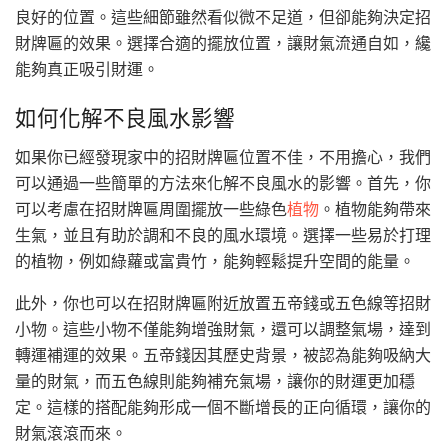
良好的位置。這些細節雖然看似微不足道，但卻能夠決定招
財牌匾的效果。選擇合適的擺放位置，讓財氣流通自如，纔
能夠真正吸引財運。
如何化解不良風水影響
如果你已經發現家中的招財牌匾位置不佳，不用擔心，我們
可以通過一些簡單的方法來化解不良風水的影響。首先，你
可以考慮在招財牌匾周圍擺放一些綠色
植物
。植物能夠帶來
生氣，並且有助於調和不良的風水環境。選擇一些易於打理
的植物，例如綠蘿或富貴竹，能夠輕鬆提升空間的能量。
此外，你也可以在招財牌匾附近放置五帝錢或五色線等招財
小物。這些小物不僅能夠增強財氣，還可以調整氣場，達到
轉運補運的效果。五帝錢因其歷史背景，被認為能夠吸納大
量的財氣，而五色線則能夠補充氣場，讓你的財運更加穩
定。這樣的搭配能夠形成一個不斷增長的正向循環，讓你的
財氣滾滾而來。