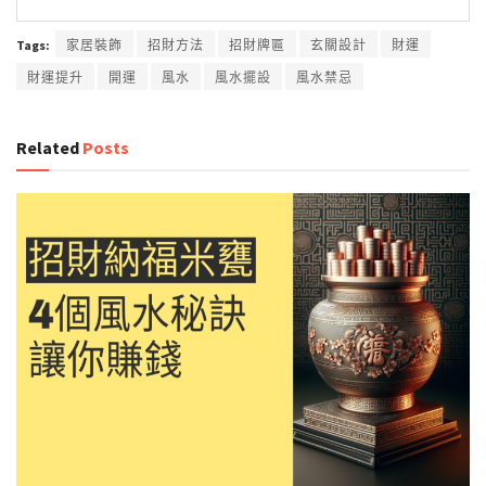
Tags:
家居裝飾
招財方法
招財牌匾
玄關設計
財運
財運提升
開運
風水
風水擺設
風水禁忌
Related
Posts