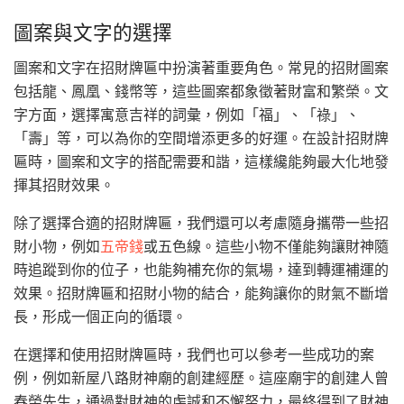
圖案與文字的選擇
圖案和文字在招財牌匾中扮演著重要角色。常見的招財圖案
包括龍、鳳凰、錢幣等，這些圖案都象徵著財富和繁榮。文
字方面，選擇寓意吉祥的詞彙，例如「福」、「祿」、
「壽」等，可以為你的空間增添更多的好運。在設計招財牌
匾時，圖案和文字的搭配需要和諧，這樣纔能夠最大化地發
揮其招財效果。
除了選擇合適的招財牌匾，我們還可以考慮隨身攜帶一些招
財小物，例如
五帝錢
或五色線。這些小物不僅能夠讓財神隨
時追蹤到你的位子，也能夠補充你的氣場，達到轉運補運的
效果。招財牌匾和招財小物的結合，能夠讓你的財氣不斷增
長，形成一個正向的循環。
在選擇和使用招財牌匾時，我們也可以參考一些成功的案
例，例如新屋八路財神廟的創建經歷。這座廟宇的創建人曾
春榮先生，通過對財神的虔誠和不懈努力，最終得到了財神