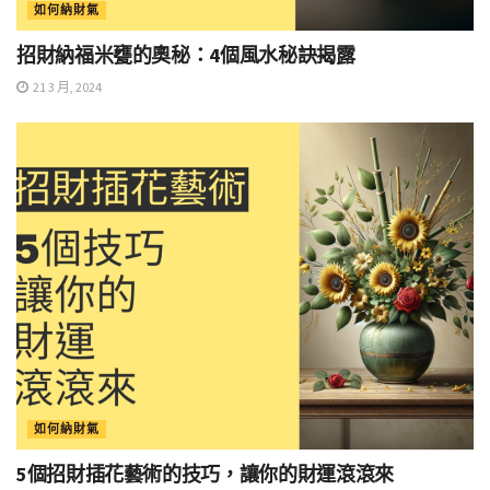
如何納財氣
招財納福米甕的奧秘：4個風水秘訣揭露
21 3 月, 2024
如何納財氣
5個招財插花藝術的技巧，讓你的財運滾滾來