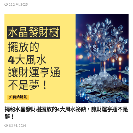
21 2 月, 2025
如何納財氣
揭秘水晶發財樹擺放的4大風水祕訣，讓財運亨通不是
夢！
8 3 月, 2024