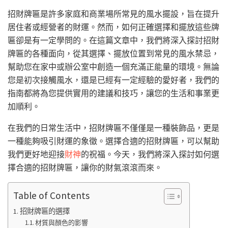
招財牌匾是許多家庭和商業場所常見的風水擺設，旨在提升
居住者或經營者的財運。然而，如何正確選擇和擺放這些牌
匾卻是有一定學問的。在這篇文章中，我們將深入探討招財
牌匾的各種面向，從其選擇、擺放位置到常見的風水禁忌，
幫助您在家中或辦公室中創造一個充滿正能量的環境。無論
您是初次接觸風水，還是已經有一定經驗的愛好者，我們的
指南都將為您提供實用的建議和技巧，讓您的生活和事業更
加順利。
在我們的日常生活中，招財牌匾不僅僅是一種裝飾品，更是
一種能夠吸引財運的象徵。選擇合適的招財牌匾，可以幫助
我們更好地迎接
財神
的祝福。今天，我們將深入探討如何選
擇合適的招財牌匾，讓你的財氣滾滾而來。
Table of Contents
招財牌匾的選擇
材質與顏色的影響