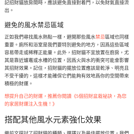
記招財貓放房間時，應該避免直接對着門，以免財氣直接流
出。
避免的風水禁忌區域
正如我們尋找風水熱點一樣，避開那些風水
禁忌
區域也同樣
重要。廁所和浴室是我們要特別避免的地方，因爲這些區域
容易帶走或稀釋正能量。此外，招財貓不宜放置在廚房，尤
其是靠近爐竈或水槽的位置，因爲火與水的衝突可能會影響
其招財效果。記住，招財貓的擺放位置應該是乾淨、明亮且
不受干擾的，這樣才能確保它們能夠有效地爲你的空間帶來
積極的財運。
想提升自己的財運，推薦你閱讀《5個招財盆栽祕訣，為您
的家居財運注入生機！》
搭配其他風水元素強化效果
繼前文探討了招財貓的種類、選擇以及最佳擺放位置，我們