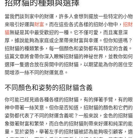
招財貓的種類與選擇
當我們談到家中的財運，許多人會想到擺放一些特定的小物
來吸引好運與
財富
。而在這些各式各樣的招財小物中，
招財
貓
無疑是其中最受歡迎的一種。它不僅可愛，而且寓意深
厚，據說能夠為家庭或企業帶來財富與幸運。但你知道嗎？
招財貓的種類繁多，每一個顏色和姿勢都有其特定的含義。
這篇文章將會帶你深入瞭解招財貓的神祕世界，並教你如何
選擇一隻適合放在房間中的招財貓，以期望能為你的居住空
間增添一絲不同的財運氣息。
不同顏色和姿勢的招財貓含義
你可能已經見過各種各樣的招財貓，有的揮著手臂，有的眼
神中帶著一絲笑意。但你是否知道，招財貓的顏色和它們的
姿勢都代表了不同的財運含義呢？一般來說，金色的招財貓
象徵著財富和繁榮，而白色的招財貓則帶來好運和純潔的能
量。至於姿勢，舉著左手的招財貓被認為能夠吸引顧客，適