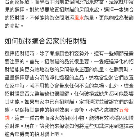
合商家擺放；而舉右手的則更偏向於招來財富，是家庭中常
見的選擇。對於想要放置招財貓的房間來說，選擇一隻適合
的招財貓，不僅能夠為空間增添
風水
能量，更能夠成為裝飾
的亮點。
如何選擇適合您家的招財貓
選擇招財貓時，除了考慮顏色和姿勢外，還有一些細節是需
要注意的。首先，招財貓的品質很重要，一隻經過淨化的招
財貓能夠更有效地為您的房間帶來正面的能量。在購買時，
盡量選擇那些有明確淨化過程的產品，這樣當您將它們放置
在家中時，就不用擔心會帶來任何不良的氣場。此外，檢查
招財貓是否完整無缺也很關鍵，任何破損或缺角都可能影響
其功能。如果您家中已有招財貓，定期清潔並確認它們的狀
態，以保持其最佳的招財效果。最後，不妨考慮擺放
五帝
錢
，這是一種古老而強大的招財小物，能夠有效地穩固和增
強財運。現在，讓我們來探索如何將這些知識運用到選擇最
適合您房間的招財貓上吧。