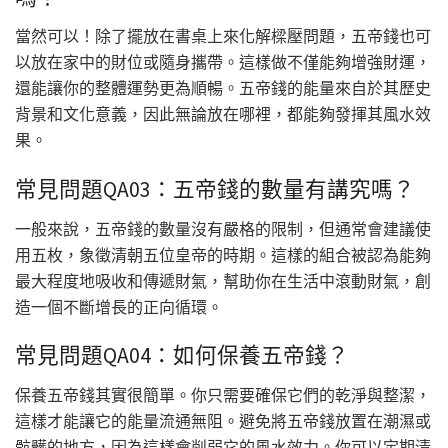
當然可以！除了擺放在書桌上來化解樑壓問題，五帝錢也可
以放在家中的財位或隨身攜帶。這樣做不僅能夠增強財運，
還能讓你的整體運勢更為順暢。五帝錢的能量來自於其歷史
背景和文化意義，因此無論放在哪裡，都能夠發揮其風水效
果。
常見問題QA03：五帝錢的數量有講究嗎？
一般來說，五帝錢的數量沒有嚴格的限制，但通常會建議使
用五枚，象徵清朝五位皇帝的時期。這樣的組合被認為能夠
最大程度地吸收和傳遞財氣，幫助你在生活中滾動財氣，創
造一個不斷增長的正向循環。
常見問題QA04：如何保養五帝錢？
保養五帝錢其實很簡單。你只需要確保它們的乾淨與整潔，
這樣才能讓它的能量流通無阻。避免將五帝錢放置在潮濕或
骯髒的地方，因為這樣會削弱它的風水效力。你可以定期清