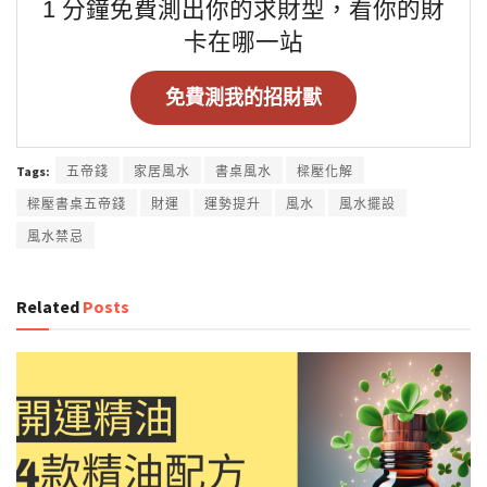
1 分鐘免費測出你的求財型，看你的財
卡在哪一站
免費測我的招財獸
Tags:
五帝錢
家居風水
書桌風水
樑壓化解
樑壓書桌五帝錢
財運
運勢提升
風水
風水擺設
風水禁忌
Related
Posts