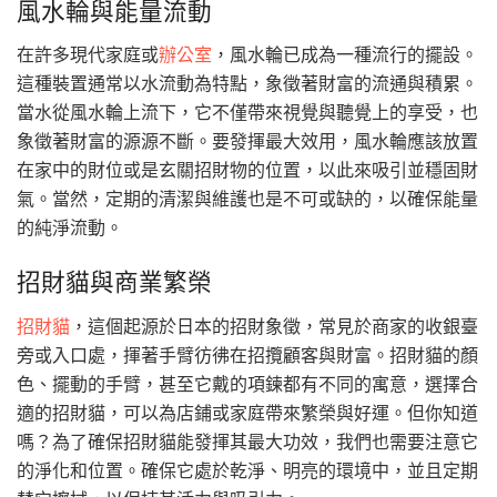
風水輪與能量流動
在許多現代家庭或
辦公室
，風水輪已成為一種流行的擺設。
這種裝置通常以水流動為特點，象徵著財富的流通與積累。
當水從風水輪上流下，它不僅帶來視覺與聽覺上的享受，也
象徵著財富的源源不斷。要發揮最大效用，風水輪應該放置
在家中的財位或是玄關招財物的位置，以此來吸引並穩固財
氣。當然，定期的清潔與維護也是不可或缺的，以確保能量
的純淨流動。
招財貓與商業繁榮
招財貓
，這個起源於日本的招財象徵，常見於商家的收銀臺
旁或入口處，揮著手臂彷彿在招攬顧客與財富。招財貓的顏
色、擺動的手臂，甚至它戴的項鍊都有不同的寓意，選擇合
適的招財貓，可以為店鋪或家庭帶來繁榮與好運。但你知道
嗎？為了確保招財貓能發揮其最大功效，我們也需要注意它
的淨化和位置。確保它處於乾淨、明亮的環境中，並且定期