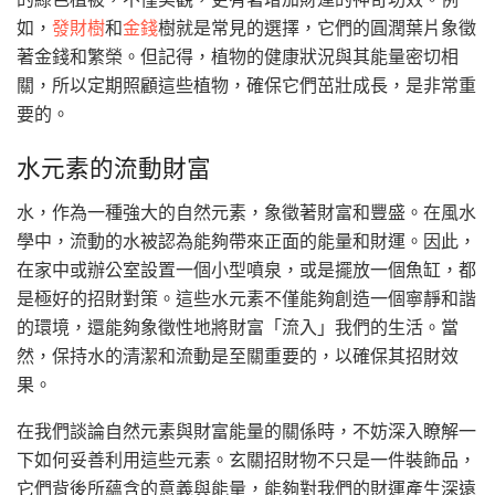
如，
發財樹
和
金錢
樹就是常見的選擇，它們的圓潤葉片象徵
著金錢和繁榮。但記得，植物的健康狀況與其能量密切相
關，所以定期照顧這些植物，確保它們茁壯成長，是非常重
要的。
水元素的流動財富
水，作為一種強大的自然元素，象徵著財富和豐盛。在風水
學中，流動的水被認為能夠帶來正面的能量和財運。因此，
在家中或辦公室設置一個小型噴泉，或是擺放一個魚缸，都
是極好的招財對策。這些水元素不僅能夠創造一個寧靜和諧
的環境，還能夠象徵性地將財富「流入」我們的生活。當
然，保持水的清潔和流動是至關重要的，以確保其招財效
果。
在我們談論自然元素與財富能量的關係時，不妨深入瞭解一
下如何妥善利用這些元素。玄關招財物不只是一件裝飾品，
它們背後所蘊含的意義與能量，能夠對我們的財運產生深遠