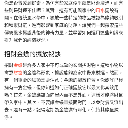
你是否曾感到好奇，為何有些家庭似乎總是財源廣進，而有
些則是財運不佳呢？其實，這有可能與家中的
風水
擺設有
關。在傳統風水學中，擺放一些特定的物品被認為能夠吸引
和積累財氣，進而影響到家庭的財運。讓我們一起探索這些
傳統風水擺設背後的神奇力量，並學習如何運用這些知識來
提升我們的經濟狀況。
招財金蟾的擺放祕訣
招財
金蟾
是許多人家中不可或缺的玄關招財物。這種小物以
寓意
財富
的金蟾為形象，據說能夠為家中帶來財運。然而，
有一個重要的細節需要注意：金蟾的擺放位置。你或許已經
擁有一隻金蟾，但你知道如何正確擺放它以最大化其效用
嗎？首先，金蟾應該面向屋內而不是外面，這樣才能將財氣
帶入家中。其次，不要讓金蟾直接面對門，以免財氣又流出
去。還有一點，記得定期為金蟾進行淨化，保持其能量純
淨。