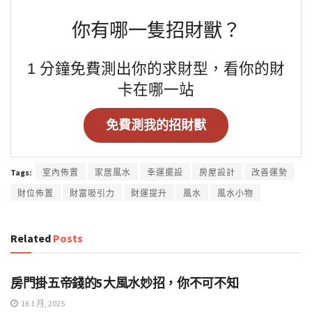
你有哪一隻招財獸？
1 分鐘免費測出你的求財型，看你的財
卡在哪一站
免費測我的招財獸
Tags:
室內佈置
家居風水
幸運擺設
房屋設計
改善運勢
財位佈置
財富吸引力
財運提升
風水
風水小物
Related
Posts
如何納財氣
房門掛五帝錢的5大風水妙招，你不可不知
16 1 月, 2025