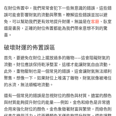
在財位佈置中，我們常常會犯下一些無意識的錯誤，這些錯
誤可能會影響財氣的流動與聚集。瞭解這些錯誤並加以避
免，可以幫助我們更有效地提升財運。無論是在
客廳
、臥室
還是書房，正確的財位佈置都能為我們帶來意想不到的驚
喜。
破壞財運的佈置誤區
首先，要避免在財位上擺放過多的雜物——這會阻礙財氣的
流動。財位應該保持乾淨整潔，這樣才能讓財氣自由流動。
此外，重物壓制也是一個常見的錯誤，這會讓財氣無法順利
聚集。想像一下，如果財位上堆滿了雜物，財氣就像被堵住
的水流，無法順暢地流動。
還有一個常見的錯誤是忽視財位的顏色與材質。適當的顏色
與材質能夠提升財位的能量——例如，金色和綠色是非常適
合用來強化財位的顏色。金色象徵著財富與繁榮，而綠色則
代表生機與活力。這兩種顏色不僅能夠提升財氣，還能讓整