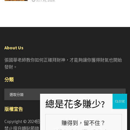
31 7 月, 2026
About Us
張國華老師教你如何正確拜財神，才能夠讓你獲得財氣也開始
發財。
分類
分
類
版權宣告
Copyright © 2024招財張國華. ALL RIGHTS RESERVED. 版權所有，
賺得到，留不住？
禁止擅自轉貼節錄