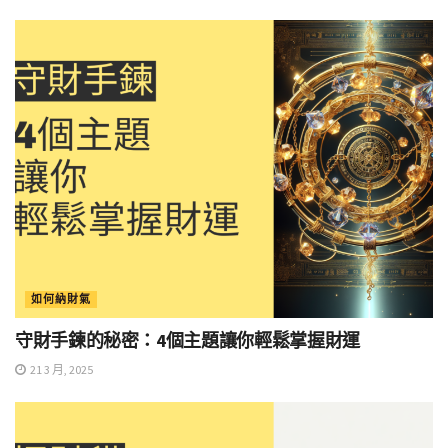
如何納財氣
守財手鍊的秘密：4個主題讓你輕鬆掌握財運
21 3 月, 2025