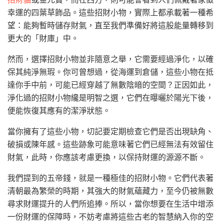
幸運的四葉草飾品。這些招財小物，實際上都承載著一種希
望：能夠暫時儲存財氣，直至我們準備好將這股能量轉移到
更大的「財庫」中。
然而，選擇招財小物並非隨意之舉，它需要經過淨化，以確
保其純淨無瑕。你可曾想過，從海運到倉儲，這些小物在抵
達你手中前，可能已經穿越了無數陰暗的空間？正因如此，
淨化過的招財小物纔是明智之選，它們在曝曬於陽光下後，
便能恢復其應有的潔淨狀態。
當你擁有了這些小物，切記要定期檢查它們是否出現缺角、
破損或陳年感。這些跡象可能意味著它們已經無法有效留住
財氣，此時，你應該考慮更換，以保持財運的源源不斷。
我們提到的五帝錢，就是一種極佳的招財小物。它們代表著
清朝最為繁榮的時期，其強大的財氣蘊藏力，至今仍被無數
尋求財運提升的人們所追捧。所以，當你想要在生活中增添
一份財運的保障時，不妨考慮將這些古老的智慧納入你的空