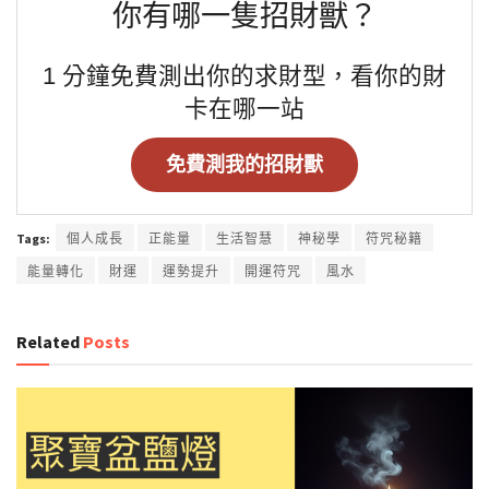
你有哪一隻招財獸？
1 分鐘免費測出你的求財型，看你的財
卡在哪一站
免費測我的招財獸
Tags:
個人成長
正能量
生活智慧
神秘學
符咒秘籍
能量轉化
財運
運勢提升
開運符咒
風水
Related
Posts