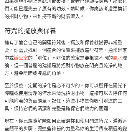
如果發現小物上有缺角或破損，或者已經顯得陳舊，那麼它
們可能已經失去了原有的功效。這時候，你應該考慮更換新
的招財小物，來維持不斷的財氣流入。
符咒的擺放與保養
擁有了適合自己的開運符咒後，擺放和保養就變得非常重
要。你需要找到一個適合的位置來擺放這些符咒，通常是家
中或
辦公室
的「財位」。財位的確定需要根據不同的
風水
理
論，但一個普遍的建議是將招財小物放在明亮且乾淨的地
方，避免陰暗或凌亂的角落。
至於保養，定期的淨化是必不可少的。你可以選擇在陽光下
曝曬或使用清淨的流水來清洗招財小物，這樣可以去除任何
可能附著的負面能量。記住，這些小物是你吸引財運的工
具，保持它們的清潔和完整是確保它們效力的關鍵。
現在，你已經瞭解瞭如何正確選擇和使用開運符咒。遵循這
些簡單的步驟，讓這些神祕的力量為你的生活帶來積極的變