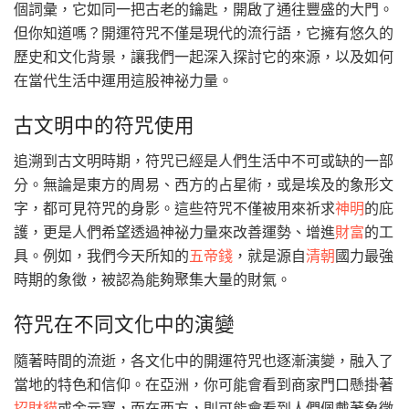
個詞彙，它如同一把古老的鑰匙，開啟了通往豐盛的大門。
但你知道嗎？開運符咒不僅是現代的流行語，它擁有悠久的
歷史和文化背景，讓我們一起深入探討它的來源，以及如何
在當代生活中運用這股神祕力量。
古文明中的符咒使用
追溯到古文明時期，符咒已經是人們生活中不可或缺的一部
分。無論是東方的周易、西方的占星術，或是埃及的象形文
字，都可見符咒的身影。這些符咒不僅被用來祈求
神明
的庇
護，更是人們希望透過神祕力量來改善運勢、增進
財富
的工
具。例如，我們今天所知的
五帝錢
，就是源自
清朝
國力最強
時期的象徵，被認為能夠聚集大量的財氣。
符咒在不同文化中的演變
隨著時間的流逝，各文化中的開運符咒也逐漸演變，融入了
當地的特色和信仰。在亞洲，你可能會看到商家門口懸掛著
招財貓
或金元寶，而在西方，則可能會看到人們佩戴著象徵