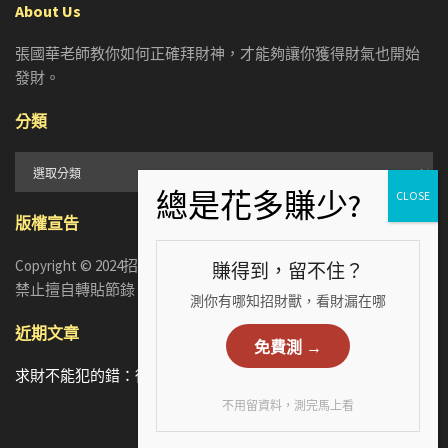
About Us
張國華老師教你如何正確拜財神，才能夠讓你獲得財氣也開始
發財。
分類
分
類
版權宣告
Copyright © 2024招財張國華. ALL RIGHTS RESERVED. 版權所有，
賺得到，留不住？
禁止擅自轉貼節錄
測你有哪知招財獸，看財漏在哪
近期文章
免費測 →
求財不能犯的錯：從5個手相財運特徵，看懂你漏財的真正原因
不用留資料，測完馬上看