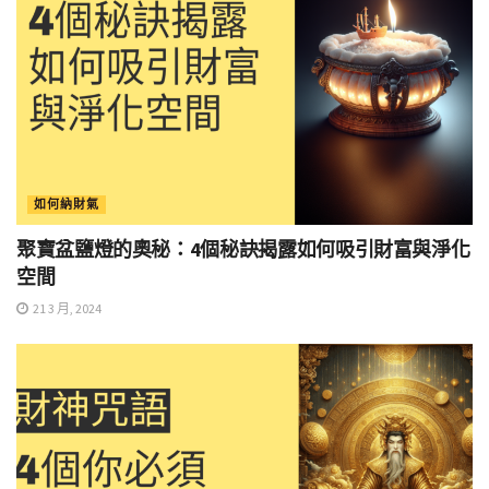
如何納財氣
聚寶盆鹽燈的奧秘：4個秘訣揭露如何吸引財富與淨化
空間
21 3 月, 2024