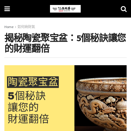
Home
如何納財氣
揭秘陶瓷聚宝盆：5個秘訣讓您
的財運翻倍