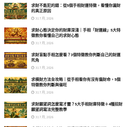
求財不能犯的錯：從5個手相財運特徵，看懂你漏財
的真正原因
31 7 月, 2026
求財心態決定你的財庫深淺｜手相「財運線」5大特
徵教你看懂自己的求財心態
31 7 月, 2026
求財盲點手相怎麼看？3個特徵教你判斷自己的財運
死角
31 7 月, 2026
求橫財方法全攻略｜從手相看你有沒有偏財命，5個
特徵教你判斷與催旺
31 7 月, 2026
求財願望詞怎麼寫才靈？5大手相財庫特徵＋4種招財
願望詞寫法完整教學
31 7 月, 2026