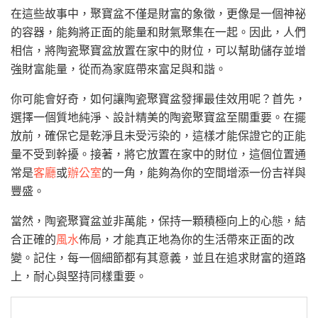
在這些故事中，聚寶盆不僅是財富的象徵，更像是一個神祕
的容器，能夠將正面的能量和財氣聚集在一起。因此，人們
相信，將陶瓷聚寶盆放置在家中的財位，可以幫助儲存並增
強財富能量，從而為家庭帶來富足與和諧。
你可能會好奇，如何讓陶瓷聚寶盆發揮最佳效用呢？首先，
選擇一個質地純淨、設計精美的陶瓷聚寶盆至關重要。在擺
放前，確保它是乾淨且未受污染的，這樣才能保證它的正能
量不受到幹擾。接著，將它放置在家中的財位，這個位置通
常是
客廳
或
辦公室
的一角，能夠為你的空間增添一份吉祥與
豐盛。
當然，陶瓷聚寶盆並非萬能，保持一顆積極向上的心態，結
合正確的
風水
佈局，才能真正地為你的生活帶來正面的改
變。記住，每一個細節都有其意義，並且在追求財富的道路
上，耐心與堅持同樣重要。