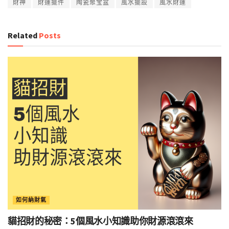
財神
財運擺件
陶瓷聚宝盆
風水擺設
風水財運
Related
Posts
如何納財氣
貓招財的秘密：5個風水小知識助你財源滾滾來