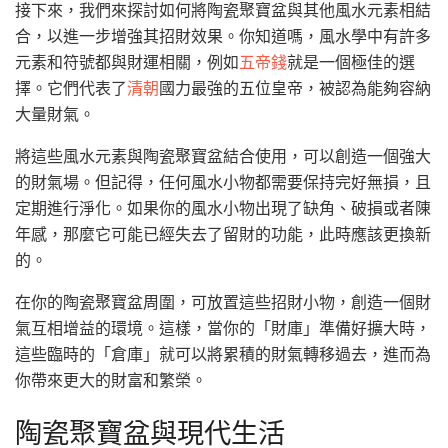
接下來，我們來探討如何將陶瓷聚寶盆與其他風水元素相結
合，以進一步增強其招財效果。你知道嗎，風水學中有許多
元素和符號都與財運相關，例如
五帝錢
就是一個極佳的選
擇。它們代表了
清朝
國力最強的五位皇帝，被認為能夠容納
大量財氣。
將這些風水元素與陶瓷聚寶盆結合使用，可以創造一個強大
的財氣場。但記得，任何風水小物都需要保持完好無損，且
定期進行淨化。如果你的風水小物出現了缺角、破損或者陳
年感，那麼它可能已經失去了留財的功能，此時應該更換新
的。
在你的陶瓷聚寶盆周圍，可放置這些招財小物，創造一個財
氣互相增益的環境。這樣，當你的「財庫」準備好擴大時，
這些臨時的「倉庫」就可以將累積的財氣轉移過去，進而為
你帶來更大的財富和繁榮。
陶瓷聚寶盆與現代生活