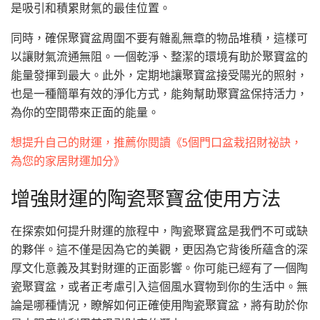
是吸引和積累財氣的最佳位置。
同時，確保聚寶盆周圍不要有雜亂無章的物品堆積，這樣可
以讓財氣流通無阻。一個乾淨、整潔的環境有助於聚寶盆的
能量發揮到最大。此外，定期地讓聚寶盆接受陽光的照射，
也是一種簡單有效的淨化方式，能夠幫助聚寶盆保持活力，
為你的空間帶來正面的能量。
想提升自己的財運，推薦你閱讀《5個門口盆栽招財祕訣，
為您的家居財運加分》
增強財運的陶瓷聚寶盆使用方法
在探索如何提升財運的旅程中，陶瓷聚寶盆是我們不可或缺
的夥伴。這不僅是因為它的美觀，更因為它背後所蘊含的深
厚文化意義及其對財運的正面影響。你可能已經有了一個陶
瓷聚寶盆，或者正考慮引入這個風水寶物到你的生活中。無
論是哪種情況，瞭解如何正確使用陶瓷聚寶盆，將有助於你