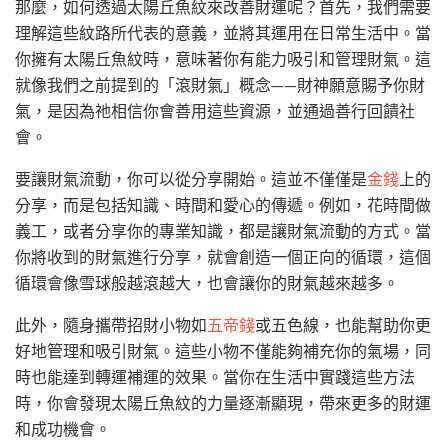
那麼，如何透過太陽丘魚紋來改善財運呢？首先，我們需要
理解這些紋路所代表的意義，並將其運用在日常生活中。當
你擁有太陽丘魚紋時，意味著你有能力吸引和管理財氣。這
就像我們之前提到的「滾財氣」概念——財神願意賜予你財
氣，是因為祂相信你會善用這些資源，並通過善行回饋社
會。
要讓財氣流動，你可以從分享開始。這並不僅僅是
金錢
上的
分享，而是包括知識、時間和愛心的傳遞。例如，花時間做
義工，或者分享你的專業知識，都是讓財氣流動的方式。當
你將收到的財氣進行分享，就會創造一個正向的循環，這個
循環會像雪球般越滾越大，也會讓你的財氣越來越多。
此外，隨身攜帶招財小物如
五帝錢
或五色線，也能幫助你更
好地管理和吸引財氣。這些小物不僅能夠補充你的氣場，同
時也能達到轉運補運的效果。當你在生活中實踐這些方法
時，你會發現太陽丘魚紋的力量逐漸顯現，帶來更多的財運
和成功機會。