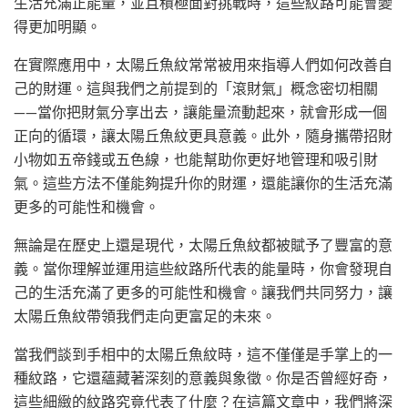
生活充滿正能量，並且積極面對挑戰時，這些紋路可能會變
得更加明顯。
在實際應用中，太陽丘魚紋常常被用來指導人們如何改善自
己的財運。這與我們之前提到的「滾財氣」概念密切相關
——當你把財氣分享出去，讓能量流動起來，就會形成一個
正向的循環，讓太陽丘魚紋更具意義。此外，隨身攜帶招財
小物如五帝錢或五色線，也能幫助你更好地管理和吸引財
氣。這些方法不僅能夠提升你的財運，還能讓你的生活充滿
更多的可能性和機會。
無論是在歷史上還是現代，太陽丘魚紋都被賦予了豐富的意
義。當你理解並運用這些紋路所代表的能量時，你會發現自
己的生活充滿了更多的可能性和機會。讓我們共同努力，讓
太陽丘魚紋帶領我們走向更富足的未來。
當我們談到手相中的太陽丘魚紋時，這不僅僅是手掌上的一
種紋路，它還蘊藏著深刻的意義與象徵。你是否曾經好奇，
這些細緻的紋路究竟代表了什麼？在這篇文章中，我們將深