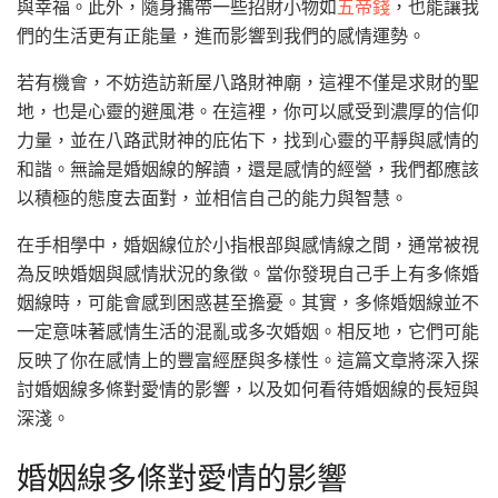
與幸福。此外，隨身攜帶一些招財小物如
五帝錢
，也能讓我
們的生活更有正能量，進而影響到我們的感情運勢。
若有機會，不妨造訪新屋八路財神廟，這裡不僅是求財的聖
地，也是心靈的避風港。在這裡，你可以感受到濃厚的信仰
力量，並在八路武財神的庇佑下，找到心靈的平靜與感情的
和諧。無論是婚姻線的解讀，還是感情的經營，我們都應該
以積極的態度去面對，並相信自己的能力與智慧。
在手相學中，婚姻線位於小指根部與感情線之間，通常被視
為反映婚姻與感情狀況的象徵。當你發現自己手上有多條婚
姻線時，可能會感到困惑甚至擔憂。其實，多條婚姻線並不
一定意味著感情生活的混亂或多次婚姻。相反地，它們可能
反映了你在感情上的豐富經歷與多樣性。這篇文章將深入探
討婚姻線多條對愛情的影響，以及如何看待婚姻線的長短與
深淺。
婚姻線多條對愛情的影響