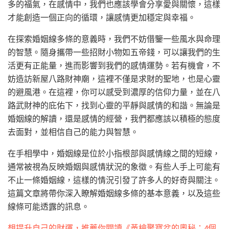
多的福氣，在感情中，我們也應該學會分享愛與關懷，這樣
才能創造一個正向的循環，讓感情更加穩定與幸福。
在探索婚姻線多條的意義時，我們不妨借鑒一些風水與命理
的智慧。隨身攜帶一些招財小物如五帝錢，可以讓我們的生
活更有正能量，進而影響到我們的感情運勢。若有機會，不
妨造訪新屋八路財神廟，這裡不僅是求財的聖地，也是心靈
的避風港。在這裡，你可以感受到濃厚的信仰力量，並在八
路武財神的庇佑下，找到心靈的平靜與感情的和諧。無論是
婚姻線的解讀，還是感情的經營，我們都應該以積極的態度
去面對，並相信自己的能力與智慧。
在手相學中，婚姻線是位於小指根部與感情線之間的短線，
通常被視為反映婚姻與感情狀況的象徵。有些人手上可能有
不止一條婚姻線，這樣的情況引發了許多人的好奇與關注。
這篇文章將帶你深入瞭解婚姻線多條的基本意義，以及這些
線條可能透露的訊息。
想提升自己的財運，推薦你閱讀《黃檜聚寶盆的奧秘：4個