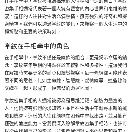
在手相學中，掌紋被視為揭示個人性格和命運的窗口。掌紋
密集手相通常代表著一個人擁有豐富的內心世界和複雜的情
感。這樣的人往往對生活充滿熱情，擁有強烈的好奇心和探
索精神。我們可以透過掌紋的變化，來觀察一個人生活中的
轉折點和重要的決策時刻。
掌紋在手相學中的角色
在手相學中，掌紋不僅僅是線條的組合，更是揭示命運的鑰
匙。掌紋密集手相的特點在於其複雜性和多樣性，這讓我們
在解讀時需要更多的耐心和細緻觀察。每一條線都可能代表
著不同的意義，比如生命線、智慧線、感情線等，這些線條
交織在一起，形成了一幅完整的命運地圖。
掌紋密集手相的人通常被認為是思維活躍、創造力豐富的
人。他們擁有強烈的求知慾，並且在生活中不斷尋求新的挑
戰和機會。這樣的人往往能夠在困難中尋找出路，並且擁有
極強的適應能力。當我們深入瞭解掌紋密集手相時，也許可
以從中找到自己的影子，並激發我們對未來的思考和探索。