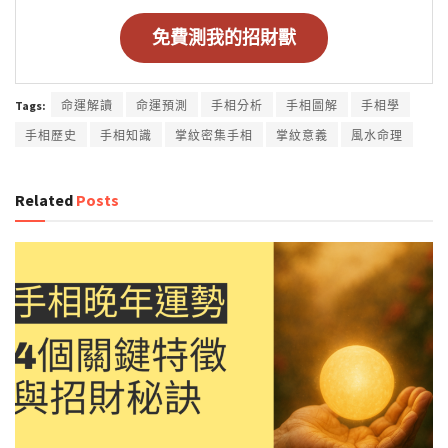
免費測我的招財獸
Tags:
命運解讀
命運預測
手相分析
手相圖解
手相學
手相歷史
手相知識
掌紋密集手相
掌紋意義
風水命理
Related
Posts