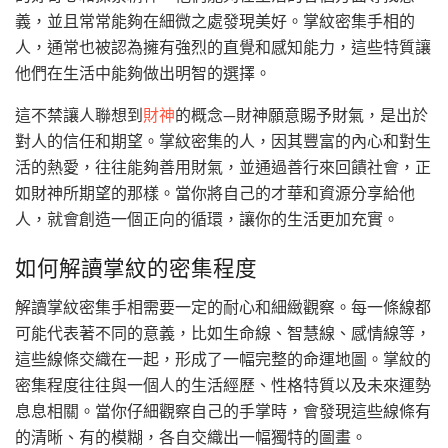
義，並且常常能夠在細微之處發現美好。掌紋密集手相的
人，通常也被認為擁有強烈的直覺和感知能力，這些特質讓
他們在生活中能夠做出明智的選擇。
這不禁讓人聯想到
財神
的概念—財神願意賜予財氣，是出於
對人的信任和期望。掌紋密集的人，因其豐富的內心和對生
活的熱愛，往往能夠善用財氣，並通過善行來回饋社會，正
如財神所期望的那樣。當你將自己的才華和資源分享給他
人，就會創造一個正向的循環，讓你的生活更加充實。
如何解讀掌紋的密集程度
解讀掌紋密集手相需要一定的耐心和細緻觀察。每一條線都
可能代表著不同的意義，比如生命線、智慧線、感情線等，
這些線條交織在一起，形成了一幅完整的命運地圖。掌紋的
密集程度往往與一個人的生活經歷、性格特質以及未來運勢
息息相關。當你仔細觀察自己的手掌時，會發現這些線條有
的清晰、有的模糊，各自交織出一幅獨特的圖畫。