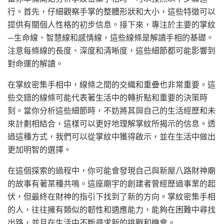
行。首先，仔細觀察手掌的整體形狀和大小，這些特徵可以
提供有關個人性格的初步信息。接下來，專注於主要的掌紋
—生命線、智慧線和感情線，這些線條是解讀手相的基礎。
注意每條線的長度、深度和清晰度，這些細節都可能影響到
對命運的解讀。
在掌紋密集手相中，線條之間的交織和重疊也非常重要。這
些交錯的線條可能代表著生活中的轉折點和重要的決策時
刻。當你分析這些細節時，不妨將其與自己的生活經歷和未
來計劃相結合，這樣可以更好地理解掌紋所揭示的信息。透
過這種方式，我們可以從掌紋中獲得啟示，並在生活中做出
更加明智的選擇。
在這個探索的過程中，你可能會發現自己與新屋八路財神廟
的故事有著某種共鳴。這座廟宇的創建者曾經歷過事業的起
伏，但最終在財神的指引下找到了新的方向。掌紋密集手相
的人，往往擁有類似的韌性和適應能力，能夠在困難中尋找
出路，並且在生活中不斷尋求新的挑戰和機會。