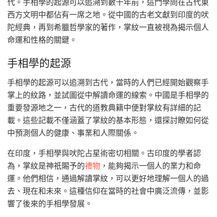
代。手相學的起源可以追溯到數千年前，這門學問在古代東
西方文明中都佔有一席之地。從中國的古老文獻到印度的吠
陀經典，再到希臘哲學家的著作，掌紋一直被視為揭示個人
命運和性格的關鍵。
手相學的起源
手相學的起源可以追溯到古代，當時的人們已經開始觀察手
掌上的紋路，並試圖從中解讀命運的線索。中國是手相學的
重要發源地之一，古代的道教典籍中便對掌紋有詳細的記
載。這些記載不僅涵蓋了掌紋的基本形態，還探討瞭如何從
中預測個人的健康、事業和人際關係。
在印度，手相學與吠陀占星術密切相關。古印度的學者認
為，掌紋是神祇賜予的
禮物
，能夠揭示一個人的業力和命
運。他們相信，通過解讀掌紋，可以更好地理解一個人的過
去、現在和未來。這種信仰在當時的社會中廣泛流傳，並影
響了後來的手相學發展。