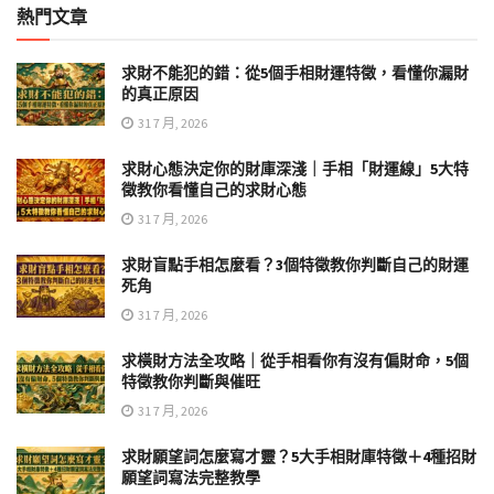
熱門文章
求財不能犯的錯：從5個手相財運特徵，看懂你漏財
的真正原因
31 7 月, 2026
求財心態決定你的財庫深淺｜手相「財運線」5大特
徵教你看懂自己的求財心態
31 7 月, 2026
求財盲點手相怎麼看？3個特徵教你判斷自己的財運
死角
31 7 月, 2026
求橫財方法全攻略｜從手相看你有沒有偏財命，5個
特徵教你判斷與催旺
31 7 月, 2026
求財願望詞怎麼寫才靈？5大手相財庫特徵＋4種招財
願望詞寫法完整教學