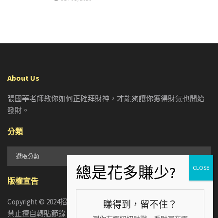
About Us
張國華老師教你如何正確拜財神，才能夠讓你獲得財氣也開始
發財。
分類
分
類
版權宣告
Copyright © 2024招財張國華. ALL RIGHTS RESERVED. 版權所有，
賺得到，留不住？
禁止擅自轉貼節錄