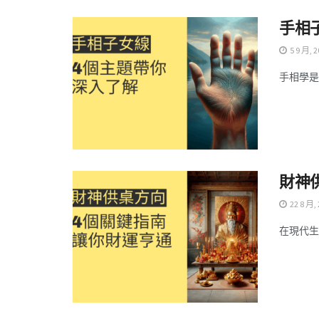
手相
5 9 月, 2
手相學是
財神
22 8 月,
在現代生