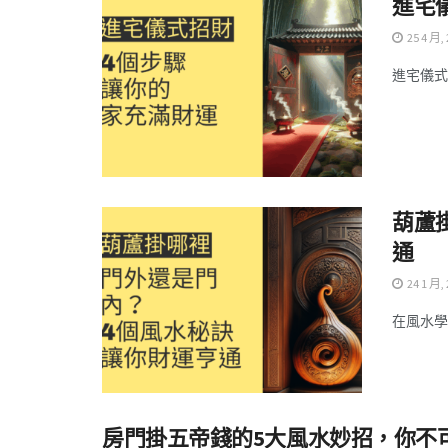
進宅
25 4 月,
進宅儀式
葫蘆
通
24 1 月,
在風水學
房門掛五帝錢的5大風水妙招，你不