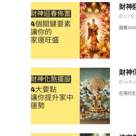
財神
11 7 月,
隨著202
財神
6 6 月, 2
在現代生