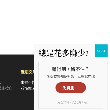
賺得到，留不住？
近期文章
測你有哪知招財獸，看財漏在哪
L
求財不能犯的錯：從5個手相財運特徵，
免費測 →
有，禁止擅自
看懂你漏財的真正原因
不用留資料，測完馬上看