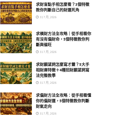
求財盲點手相怎麼看？3個特徵
教你判斷自己的財運死角
31 7 月, 2026
求橫財方法全攻略｜從手相看你
有沒有偏財命，5個特徵教你判
斷與催旺
31 7 月, 2026
求財願望詞怎麼寫才靈？5大手
相財庫特徵＋4種招財願望詞寫
法完整教學
31 7 月, 2026
求偏財方法全攻略：從手相看懂
你的偏財運，5個特徵教你判斷
財氣走向
31 7 月, 2026