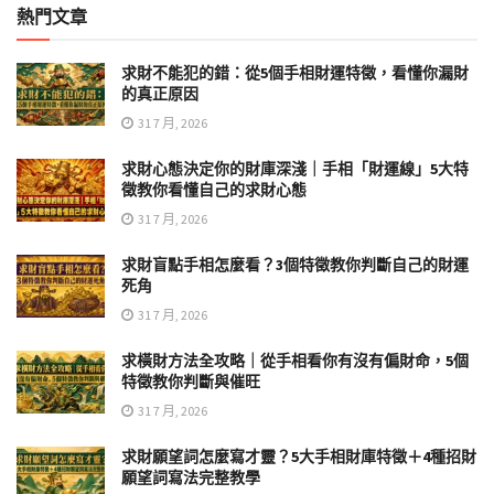
熱門文章
求財不能犯的錯：從5個手相財運特徵，看懂你漏財
的真正原因
31 7 月, 2026
求財心態決定你的財庫深淺｜手相「財運線」5大特
徵教你看懂自己的求財心態
31 7 月, 2026
求財盲點手相怎麼看？3個特徵教你判斷自己的財運
死角
31 7 月, 2026
求橫財方法全攻略｜從手相看你有沒有偏財命，5個
特徵教你判斷與催旺
31 7 月, 2026
求財願望詞怎麼寫才靈？5大手相財庫特徵＋4種招財
願望詞寫法完整教學