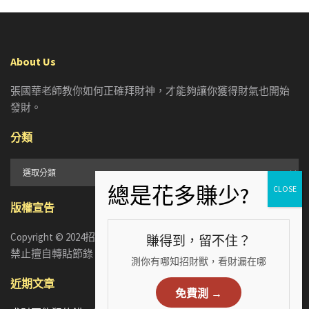
About Us
張國華老師教你如何正確拜財神，才能夠讓你獲得財氣也開始
發財。
分類
分
類
版權宣告
Copyright © 2024招財張國華. ALL RIGHTS RESERVED. 版權所有，
賺得到，留不住？
禁止擅自轉貼節錄
測你有哪知招財獸，看財漏在哪
近期文章
免費測 →