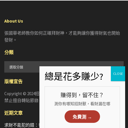
About Us
張國華老師教你如何正確拜財神，才能夠讓你獲得財氣也開始
發財。
分類
分
類
版權宣告
Copyright © 2024招財張國華. ALL RIGHTS RESERVED. 版權所有，
賺得到，留不住？
禁止擅自轉貼節錄
測你有哪知招財獸，看財漏在哪
近期文章
免費測 →
求財不能犯的錯：從5個手相財運特徵，看懂你漏財的真正原因