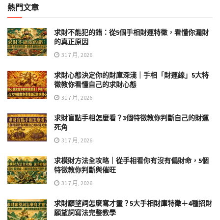
熱門文章
求財不能犯的錯：從5個手相財運特徵，看懂你漏財
的真正原因
31 7 月, 2026
求財心態決定你的財庫深淺｜手相「財運線」5大特
徵教你看懂自己的求財心態
31 7 月, 2026
求財盲點手相怎麼看？3個特徵教你判斷自己的財運
死角
31 7 月, 2026
求橫財方法全攻略｜從手相看你有沒有偏財命，5個
特徵教你判斷與催旺
31 7 月, 2026
求財願望詞怎麼寫才靈？5大手相財庫特徵＋4種招財
願望詞寫法完整教學