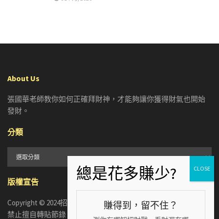
About Us
張國華老師教你如何正確拜財神，才能夠讓你獲得財氣也開始
發財。
分類
分
類
版權宣告
Copyright © 2024招財張國華. ALL RIGHTS RESERVED. 版權所有，
賺得到，留不住？
禁止擅自轉貼節錄