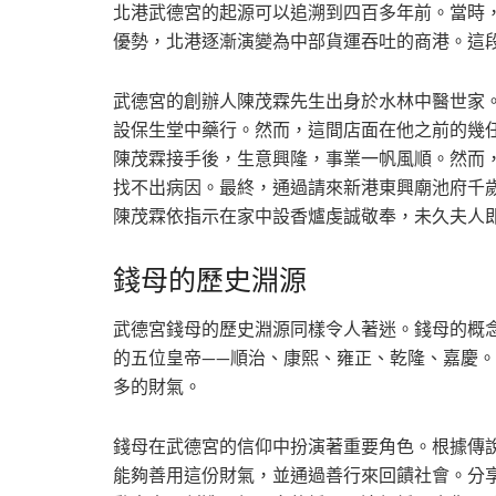
北港武德宮的起源可以追溯到四百多年前。當時
優勢，北港逐漸演變為中部貨運吞吐的商港。這
武德宮的創辦人陳茂霖先生出身於水林中醫世家
設保生堂中藥行。然而，這間店面在他之前的幾
陳茂霖接手後，生意興隆，事業一帆風順。然而
找不出病因。最終，通過請來新港東興廟池府千歲
陳茂霖依指示在家中設香爐虔誠敬奉，未久夫人
錢母的歷史淵源
武德宮錢母的歷史淵源同樣令人著迷。錢母的概
的五位皇帝——順治、康熙、雍正、乾隆、嘉慶
多的財氣。
錢母在武德宮的信仰中扮演著重要角色。根據傳
能夠善用這份財氣，並通過善行來回饋社會。分