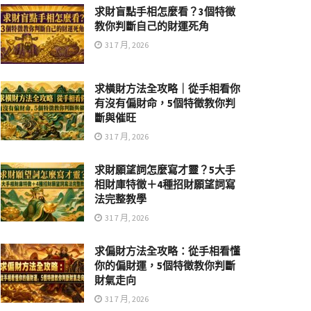
求財盲點手相怎麼看？3個特徵
教你判斷自己的財運死角
31 7 月, 2026
求橫財方法全攻略｜從手相看你
有沒有偏財命，5個特徵教你判
斷與催旺
31 7 月, 2026
求財願望詞怎麼寫才靈？5大手
相財庫特徵＋4種招財願望詞寫
法完整教學
31 7 月, 2026
求偏財方法全攻略：從手相看懂
你的偏財運，5個特徵教你判斷
財氣走向
31 7 月, 2026