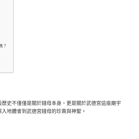
嗎？
段歷史不僅僅是關於錢母本身，更是關於武德宮這座廟宇
深入地體會到武德宮錢母的珍貴與神聖。