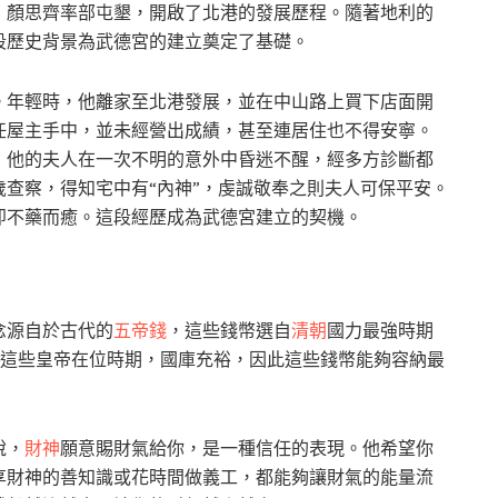
，顏思齊率部屯墾，開啟了北港的發展歷程。隨著地利的
段歷史背景為武德宮的建立奠定了基礎。
。年輕時，他離家至北港發展，並在中山路上買下店面開
任屋主手中，並未經營出成績，甚至連居住也不得安寧。
，他的夫人在一次不明的意外中昏迷不醒，經多方診斷都
查察，得知宅中有“內神”，虔誠敬奉之則夫人可保平安。
即不藥而癒。這段經歷成為武德宮建立的契機。
念源自於古代的
五帝錢
，這些錢幣選自
清朝
國力最強時期
。這些皇帝在位時期，國庫充裕，因此這些錢幣能夠容納最
說，
財神
願意賜財氣給你，是一種信任的表現。他希望你
享財神的善知識或花時間做義工，都能夠讓財氣的能量流