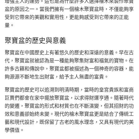
增強主人的運勢。這也是為什麼許多人選擇檜木來製作聚寶
盆的原因之一。當我們擁有一個檜木聚寶盆時，不僅能夠享
受到它帶來的美觀和實用性，更能夠感受到它帶來的正能
量。
聚寶盆的歷史與意義
聚寶盆在中國歷史上有著悠久的歷史和深遠的意義。早在古
代，聚寶盆就被認為是一種能夠聚集財富和福氣的寶物。在
許多古籍和傳說中，聚寶盆都被描述為一個神奇的容器，能
夠源源不斷地生出財富，給予主人無盡的富貴。
聚寶盆的歷史可以追溯到明清時期，當時的皇宮貴族和富商
巨賈們都會在家中擺放聚寶盆，以求得財運亨通。隨著時代
的變遷，聚寶盆的形式和材質也在不斷演變，但其招財的功
效和意義卻始終未變。現代的檜木聚寶盆更是結合了傳統工
藝和現代設計，既保留了古老的風水理念，又具有現代的美
學價值。