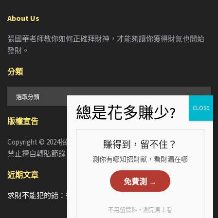
About Us
張國華老師教你如何正確拜財神，才能夠讓你獲得財氣也開始
發財。
分類
分
類
版權宣告
Copyright © 2024招財張國華. ALL RIGHTS RESERVED. 版權所有，
賺得到，留不住？
禁止擅自轉貼節錄
測你有哪知招財獸，看財漏在哪
近期文章
免費測 →
求財不能犯的錯：從5個手相財運特徵，看懂你漏財的真正原因
不用留資料，測完馬上看