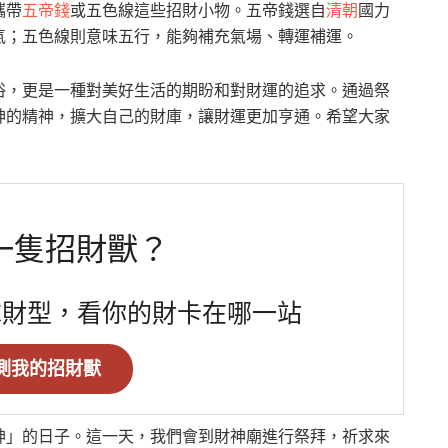
攜帶
五帝錢
或五色線這些招財小物。五帝錢選自
清朝
國力
氣；五色線則意味五行，能夠補充氣場、轉運補運。
俗，更是一種對美好生活的期盼和對財運的追求。通過祭
神的精神，擴大自己的財庫，讓財運更加亨通。希望大家
一隻招財獸？
求財型，看你的財卡在哪一站
測我的招財獸
神」的日子。這一天，我們會到財神廟進行祭拜，祈求來