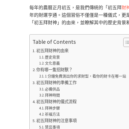
每年的農曆正月初五，是我們傳統的「初五拜
財
年的財運亨通。這個習俗不僅僅是一種儀式，更
「初五拜財神」的由來，並瞭解其中的歷史背景
Table of Contents
初五拜財神的由來
歷史背景
文化意義
你有哪一隻招財獸？
1 分鐘免費測出你的求財型，看你的財卡在哪一站
初五拜財神的準備工作
必備供品
拜神時間
初五拜財神的儀式流程
拜神步驟
祈福方法
初五拜財神的注意事項
禁忌事項