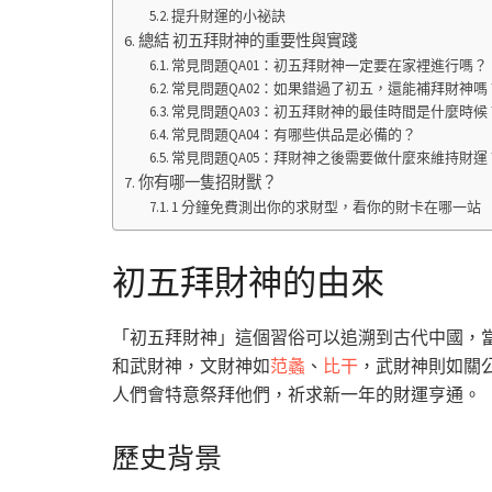
提升財運的小祕訣
總結 初五拜財神的重要性與實踐
常見問題QA01：初五拜財神一定要在家裡進行嗎？
常見問題QA02：如果錯過了初五，還能補拜財神嗎
常見問題QA03：初五拜財神的最佳時間是什麼時候
常見問題QA04：有哪些供品是必備的？
常見問題QA05：拜財神之後需要做什麼來維持財運
你有哪一隻招財獸？
1 分鐘免費測出你的求財型，看你的財卡在哪一站
初五拜財神的由來
「初五拜財神」這個習俗可以追溯到古代中國，
和武財神，文財神如
范蠡
、
比干
，武財神則如關
人們會特意祭拜他們，祈求新一年的財運亨通。
歷史背景