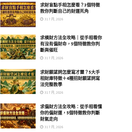
求財盲點手相怎麼看？3個特徵
教你判斷自己的財運死角
31 7 月, 2026
求橫財方法全攻略｜從手相看你
有沒有偏財命，5個特徵教你判
斷與催旺
31 7 月, 2026
求財願望詞怎麼寫才靈？5大手
相財庫特徵＋4種招財願望詞寫
法完整教學
31 7 月, 2026
求偏財方法全攻略：從手相看懂
你的偏財運，5個特徵教你判斷
財氣走向
31 7 月, 2026