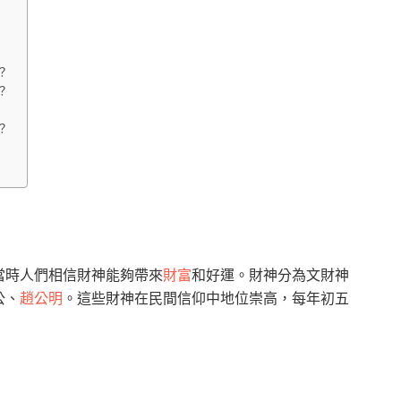
？
？
？
當時人們相信財神能夠帶來
財富
和好運。財神分為文財神
公、
趙公明
。這些財神在民間信仰中地位崇高，每年初五