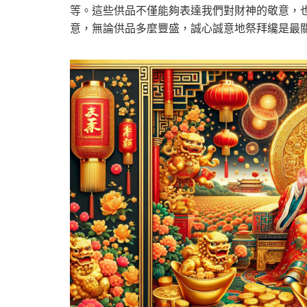
等。這些供品不僅能夠表達我們對財神的敬意，
意，無論供品多麼豐盛，誠心誠意地祭拜纔是最