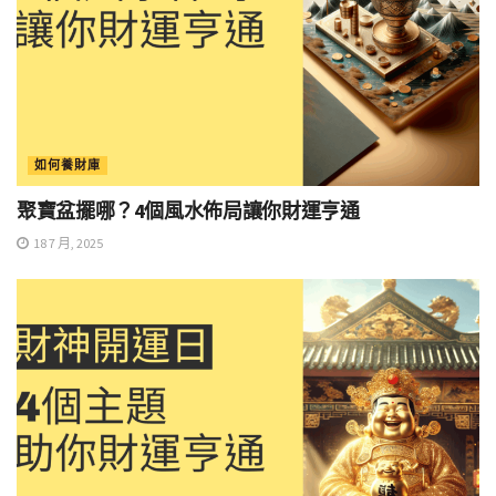
如何養財庫
聚寶盆擺哪？4個風水佈局讓你財運亨通
18 7 月, 2025