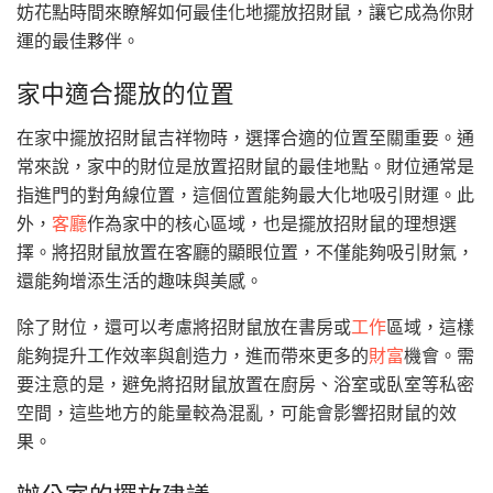
妨花點時間來瞭解如何最佳化地擺放招財鼠，讓它成為你財
運的最佳夥伴。
家中適合擺放的位置
在家中擺放招財鼠吉祥物時，選擇合適的位置至關重要。通
常來說，家中的財位是放置招財鼠的最佳地點。財位通常是
指進門的對角線位置，這個位置能夠最大化地吸引財運。此
外，
客廳
作為家中的核心區域，也是擺放招財鼠的理想選
擇。將招財鼠放置在客廳的顯眼位置，不僅能夠吸引財氣，
還能夠增添生活的趣味與美感。
除了財位，還可以考慮將招財鼠放在書房或
工作
區域，這樣
能夠提升工作效率與創造力，進而帶來更多的
財富
機會。需
要注意的是，避免將招財鼠放置在廚房、浴室或臥室等私密
空間，這些地方的能量較為混亂，可能會影響招財鼠的效
果。