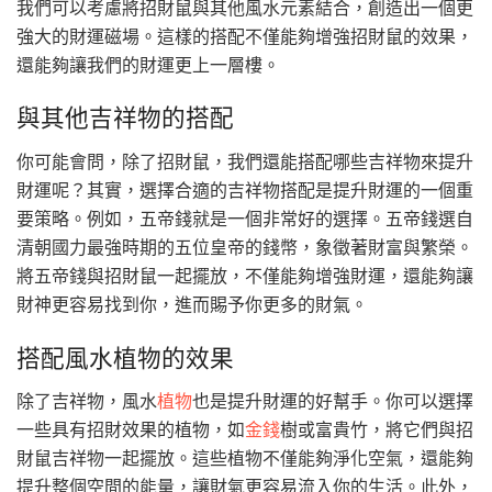
我們可以考慮將招財鼠與其他風水元素結合，創造出一個更
強大的財運磁場。這樣的搭配不僅能夠增強招財鼠的效果，
還能夠讓我們的財運更上一層樓。
與其他吉祥物的搭配
你可能會問，除了招財鼠，我們還能搭配哪些吉祥物來提升
財運呢？其實，選擇合適的吉祥物搭配是提升財運的一個重
要策略。例如，五帝錢就是一個非常好的選擇。五帝錢選自
清朝國力最強時期的五位皇帝的錢幣，象徵著財富與繁榮。
將五帝錢與招財鼠一起擺放，不僅能夠增強財運，還能夠讓
財神更容易找到你，進而賜予你更多的財氣。
搭配風水植物的效果
除了吉祥物，風水
植物
也是提升財運的好幫手。你可以選擇
一些具有招財效果的植物，如
金錢
樹或富貴竹，將它們與招
財鼠吉祥物一起擺放。這些植物不僅能夠淨化空氣，還能夠
提升整個空間的能量，讓財氣更容易流入你的生活。此外，