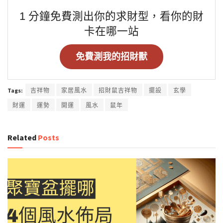
1 分鐘免費測出你的求財型，看你的財
卡在哪一站
免費測我的招財獸
Tags:
吉祥物
家居風水
招財鼠吉祥物
擺設
玄學
財運
運勢
開運
風水
鼠年
Related
Posts