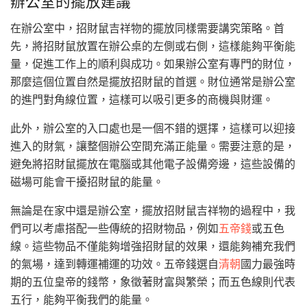
辦公室的擺放建議
在辦公室中，招財鼠吉祥物的擺放同樣需要講究策略。首
先，將招財鼠放置在辦公桌的左側或右側，這樣能夠平衡能
量，促進工作上的順利與成功。如果辦公室有專門的財位，
那麼這個位置自然是擺放招財鼠的首選。財位通常是辦公室
的進門對角線位置，這樣可以吸引更多的商機與財運。
此外，辦公室的入口處也是一個不錯的選擇，這樣可以迎接
進入的財氣，讓整個辦公空間充滿正能量。需要注意的是，
避免將招財鼠擺放在電腦或其他電子設備旁邊，這些設備的
磁場可能會干擾招財鼠的能量。
無論是在家中還是辦公室，擺放招財鼠吉祥物的過程中，我
們可以考慮搭配一些傳統的招財物品，例如
五帝錢
或五色
線。這些物品不僅能夠增強招財鼠的效果，還能夠補充我們
的氣場，達到轉運補運的功效。五帝錢選自
清朝
國力最強時
期的五位皇帝的錢幣，象徵著財富與繁榮；而五色線則代表
五行，能夠平衡我們的能量。