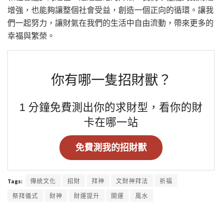
增強，也能夠讓整個社會受益，創造一個正向的循環。讓我
們一起努力，讓財氣在我們的生活中自由流動，帶來更多的
幸福與繁榮。
你有哪一隻招財獸？
1 分鐘免費測出你的求財型，看你的財
卡在哪一站
免費測我的招財獸
Tags:
傳統文化
招財
拜神
文財神拜法
祈福
祭拜儀式
財神
財運提升
開運
風水