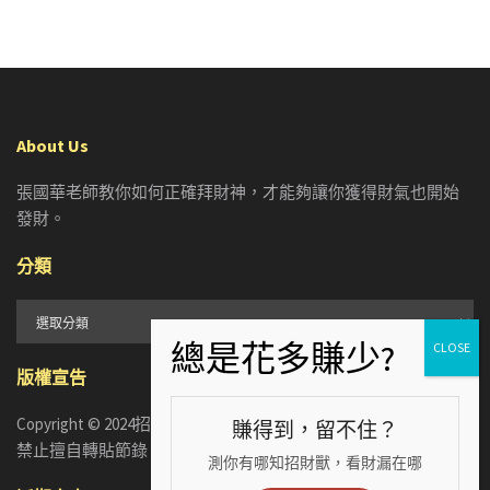
About Us
張國華老師教你如何正確拜財神，才能夠讓你獲得財氣也開始
發財。
分類
分
類
版權宣告
Copyright © 2024招財張國華. ALL RIGHTS RESERVED. 版權所有，
賺得到，留不住？
禁止擅自轉貼節錄
測你有哪知招財獸，看財漏在哪