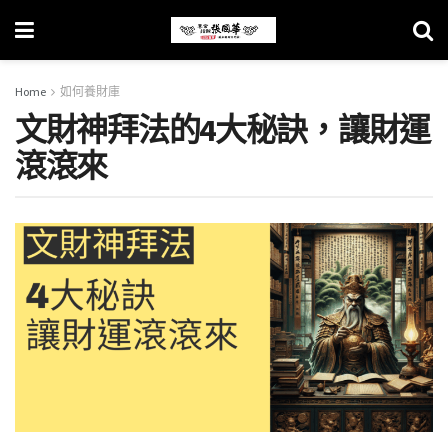
Home
如何養財庫
文財神拜法的4大秘訣，讓財運
滾滾來