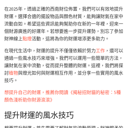
在2025年，透過正確的西南財位佈置，我們可以有效地提升
財運。選擇合適的擺設物品與顏色材質，能夠讓財氣在家中
流動自如。希望這些資訊能夠幫助你在新的一年裡，迎來一
個財源廣進的好運年。若想要進一步提升運勢，別忘了參加
財神線上
點燈
活動，這將為你的財運增添更多助力。
在現代生活中，財運的提升不僅僅依賴於努力
工作
，還可以
通過一些風水技巧來增強。我們可以運用一些簡單的方法，
讓財氣在家中流動，從而提升整體的財運。這裡，我們將探
討
植物
與燈光如何與財運相互作用，並分享一些實用的風水
技巧。
想提升自己的財運，推薦你閱讀《揭秘招財貓的秘密：5種
顏色淺析助你財源滾滾》
提升財運的風水技巧
想要提升財運，首先需要了解財氣的流動原理。財神賜予的