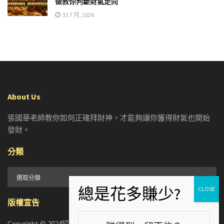
徵教你判斷財氣走向
31 7 月, 2026
About Us
張國華老師教你如何正確拜財神，才能夠讓你獲得財氣也開始
發財。
分類
分
類
版權宣告
Copyright © 2024招財張國華. ALL RIGHTS RESERVED. 版權所有，