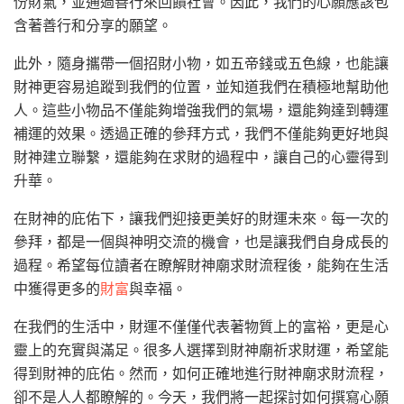
份財氣，並通過善行來回饋社會。因此，我們的心願應該包
含著善行和分享的願望。
此外，隨身攜帶一個招財小物，如五帝錢或五色線，也能讓
財神更容易追蹤到我們的位置，並知道我們在積極地幫助他
人。這些小物品不僅能夠增強我們的氣場，還能夠達到轉運
補運的效果。透過正確的參拜方式，我們不僅能夠更好地與
財神建立聯繫，還能夠在求財的過程中，讓自己的心靈得到
升華。
在財神的庇佑下，讓我們迎接更美好的財運未來。每一次的
參拜，都是一個與神明交流的機會，也是讓我們自身成長的
過程。希望每位讀者在瞭解財神廟求財流程後，能夠在生活
中獲得更多的
財富
與幸福。
在我們的生活中，財運不僅僅代表著物質上的富裕，更是心
靈上的充實與滿足。很多人選擇到財神廟祈求財運，希望能
得到財神的庇佑。然而，如何正確地進行財神廟求財流程，
卻不是人人都瞭解的。今天，我們將一起探討如何撰寫心願