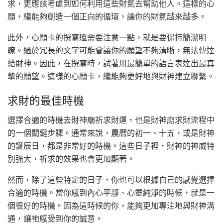
求，更應該考慮到如何利用這些財氣去幫助他人。這樣的心
願，纔能夠創造一個正向的循環，讓你的財氣越來越多。
此外，心願卡的撰寫還需要注意一點，就是要保持簡潔明
瞭。過於冗長的文字可能會讓你的願望不夠清晰，無法傳達
給財神。因此，在撰寫時，試著用最簡單的語言表達出最真
摯的願望。這樣的心願卡，纔能夠更好地與財神建立聯繫。
求財的最佳時機
選擇合適的時機去財神廟祈求財運，也是財神廟求財流程中
的一個關鍵步驟。通常來說，農曆的初一、十五，或是財神
的誕辰日，都是非常好的時機。這些日子裡，財神的神威特
別強大，祈求的效果也會更加顯著。
然而，除了這些特定的日子，你也可以根據自己的感覺選擇
合適的時機。當你感到內心平靜、心靈純淨的時候，就是一
個很好的時機。因為這時候的你，能夠更加專注地與財神溝
通，讓祂感受到你的誠意。