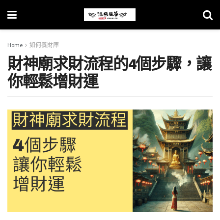
Home
如何養財庫
財神廟求財流程的4個步驟，讓
你輕鬆增財運