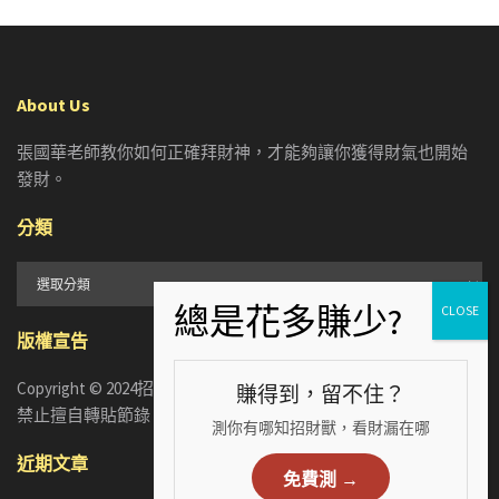
About Us
張國華老師教你如何正確拜財神，才能夠讓你獲得財氣也開始
發財。
分類
分
類
版權宣告
Copyright © 2024招財張國華. ALL RIGHTS RESERVED. 版權所有，
賺得到，留不住？
禁止擅自轉貼節錄
測你有哪知招財獸，看財漏在哪
近期文章
免費測 →