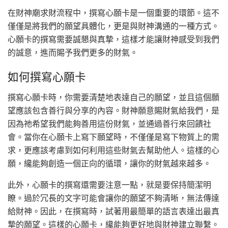
在財神廟求財流程中，撰寫心願卡是一個重要的環節。這不
僅僅是將我們的願望具體化，更是與財神溝通的一種方式。
心願卡的撰寫需要誠懇與真摯，這樣才能讓財神感受到我們
的誠意，進而賜予我們更多的財氣。
如何撰寫心願卡
撰寫心願卡時，你需要清楚地表達自己的願望，並且這個願
望應該包含善行與分享的內容。財神願意賜財氣給我們，是
因為祂希望我們能夠善用這份財氣，並通過善行來回饋社
會。當你在心願卡上寫下願望時，不僅僅是寫下物質上的需
求，更應該考慮到如何利用這些財氣去幫助他人。這樣的心
願，纔能夠創造一個正向的循環，讓你的財氣越來越多。
此外，心願卡的撰寫還需要注意一點，就是要保持簡潔明
瞭。過於冗長的文字可能會讓你的願望不夠清晰，無法傳達
給財神。因此，在撰寫時，試著用最簡單的語言表達出最真
摯的願望。這樣的心願卡，纔能夠更好地與財神建立聯繫。