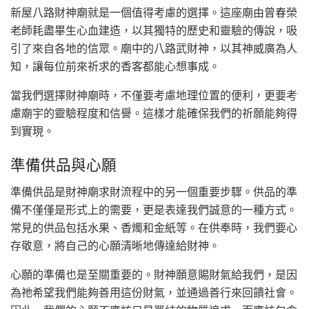
新屋八路財神廟就是一個值得考慮的選擇。這座廟由曾春榮
老師耗盡畢生心血建造，以其獨特的歷史和靈驗的傳說，吸
引了來自各地的信眾。廟中的八路武財神，以其神威廣為人
知，讓每位前來祈求的香客都能心想事成。
當我們選擇財神廟時，不僅要考慮地理位置的便利，更要考
慮廟宇的靈驗程度和信譽。這樣才能確保我們的祈願能夠得
到實現。
準備供品與心願
準備供品是財神廟求財流程中的另一個重要步驟。供品的準
備不僅僅是形式上的需要，更是表達我們誠意的一種方式。
常見的供品包括水果、香燭和金紙等。在供奉時，我們要心
存敬意，將自己的心願清晰地傳達給財神。
心願的準備也是至關重要的。財神願意賜財氣給我們，是因
為祂希望我們能夠善用這份財氣，並通過善行來回饋社會。