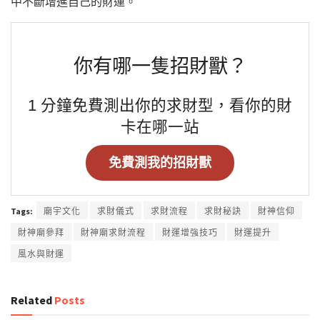
中不斷增進自己的財運。
你有哪一隻招財獸？
1 分鐘免費測出你的求財型，看你的財
卡在哪一站
免費測我的招財獸
Tags:
廟宇文化
求財儀式
求財流程
求財秘訣
財神信仰
財神廟參拜
財神廟求財流程
財運增強技巧
財運提升
風水與財運
Related
Posts