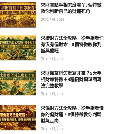
求財盲點手相怎麼看？3個特徵
教你判斷自己的財運死角
31 7 月, 2026
求橫財方法全攻略｜從手相看你
有沒有偏財命，5個特徵教你判
斷與催旺
31 7 月, 2026
求財願望詞怎麼寫才靈？5大手
相財庫特徵＋4種招財願望詞寫
法完整教學
31 7 月, 2026
求偏財方法全攻略：從手相看懂
你的偏財運，5個特徵教你判斷
財氣走向
31 7 月, 2026