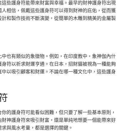
信這些護身符能帶來財富與幸福。最早的財神護身符出現
國人相信，佩戴這些護身符可以得到財神的庇佑，從而獲
設計和製作技術不斷演變，從簡單的木雕到精美的金屬製
化中也有類似的象徵物。例如，在印度教中，象神伽內什
護身符以祈求財運亨通。在日本，招財貓被視為一種能夠
庭中以吸引顧客和財運。不論在哪一種文化中，這些護身
符
合你的護身符可能看似困難，但只要了解一些基本原則，
由財神護身符來吸引財富，還是單純地想要一個能帶來好
需求與風水考量，都是選擇的關鍵。