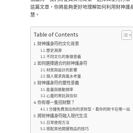
這篇文章，你將能夠更好地理解如何利用財神護
慧。
Table of Contents
財神護身符的文化背景
歷史淵源
不同文化的象徵意義
如何選擇適合的財神護身符
材質與設計的影響
個人需求與風水考量
財神護身符的靈性意義
能量與振動頻率
心靈的寄託與信仰
你有哪一隻招財獸？
1 分鐘免費測出你的求財型，看你的財卡在哪一站
將財神護身符融入現代生活
日常使用方法
搭配其他開運物品的技巧