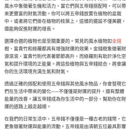
風水中象徵著生機和活力，當它們與五帝錢搭配時，可以帶
來更豐富的財氣流動。你可以將五帝錢放置在植物的盆栽
中，或者將它們掛在植物的枝葉上，這樣的擺設不僅美觀，
還能夠促進財運的增長。
選擇合適的植物也是至關重要的。常見的風水植物如
金錢
樹、富貴竹和綠蘿都具有增強財運的效果。金錢樹象徵著財
源滾滾，富貴竹則代表著節節高升，而綠蘿則有助於淨化空
氣和提升環境的正能量。將這些植物與五帝錢結合，將會讓
你的生活環境充滿生氣和財氣。
透過正確的搭配和使用五帝錢與其他風水物品，你會發現它
們在生活中帶來的變化——不僅僅是財運的提升，還有整體
能量的改善。讓五帝錢成為你生活中的一部分，幫助你在財
運的道路上越走越順。
在我們的日常生活中，五帝錢不僅僅是一種古老的錢幣，它
更象徵著財運與能量的流動。五帝錢是由清朝五位最具影響