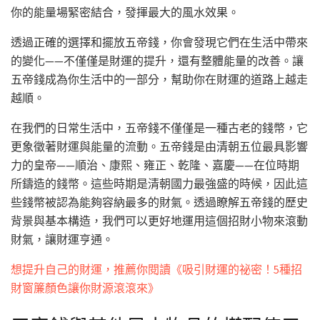
你的能量場緊密結合，發揮最大的風水效果。
透過正確的選擇和擺放五帝錢，你會發現它們在生活中帶來
的變化——不僅僅是財運的提升，還有整體能量的改善。讓
五帝錢成為你生活中的一部分，幫助你在財運的道路上越走
越順。
在我們的日常生活中，五帝錢不僅僅是一種古老的錢幣，它
更象徵著財運與能量的流動。五帝錢是由清朝五位最具影響
力的皇帝——順治、康熙、雍正、乾隆、嘉慶——在位時期
所鑄造的錢幣。這些時期是清朝國力最強盛的時候，因此這
些錢幣被認為能夠容納最多的財氣。透過瞭解五帝錢的歷史
背景與基本構造，我們可以更好地運用這個招財小物來滾動
財氣，讓財運亨通。
想提升自己的財運，推薦你閱讀《吸引財運的祕密！5種招
財窗簾顏色讓你財源滾滾來》