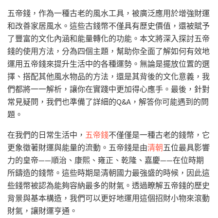
五帝錢，作為一種古老的風水工具，被廣泛應用於增強財運
和改善家居風水。這些古錢幣不僅具有歷史價值，還被賦予
了豐富的文化內涵和能量轉化的功能。本文將深入探討五帝
錢的使用方法，分為四個主題，幫助你全面了解如何有效地
運用五帝錢來提升生活中的各種運勢。無論是擺放位置的選
擇、搭配其他風水物品的方法，還是其背後的文化意義，我
們都將一一解析，讓你在實踐中更加得心應手。最後，針對
常見疑問，我們也準備了詳細的Q&A，解答你可能遇到的問
題。
在我們的日常生活中，
五帝錢
不僅僅是一種古老的錢幣，它
更象徵著財運與能量的流動。五帝錢是由
清朝
五位最具影響
力的皇帝——順治、康熙、雍正、乾隆、嘉慶——在位時期
所鑄造的錢幣。這些時期是清朝國力最強盛的時候，因此這
些錢幣被認為能夠容納最多的財氣。透過瞭解五帝錢的歷史
背景與基本構造，我們可以更好地運用這個招財小物來滾動
財氣，讓財運亨通。