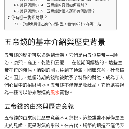
常見問題QA04：五帝錢的真假如何辨別？
常見問題QA05：五帝錢對個人運勢有何影響？
你有哪一隻招財獸？
1 分鐘免費測出你的求財型，看你的財卡在哪一站
五帝錢的基本介紹與歷史背景
五帝錢的歷史可以追溯到清朝，它們是由五位皇帝——順
治、康熙、雍正、乾隆和嘉慶——在位期間鑄造的。這些皇
帝在位的時候，清朝的國力達到了頂峯，國庫充盈，社會穩
定。因此，這個時期的錢幣被賦予了特殊的財氣，成為了人
們心目中的招財利器。五帝錢不僅僅是收藏品，它們還被視
為一種可以帶來財運的
風水
寶物。
五帝錢的由來與歷史意義
五帝錢的由來與其歷史意義不可忽視。這些錢幣不僅僅是歷
史的見證，更是財氣的象徵。在古代，錢幣的鑄造不僅代表