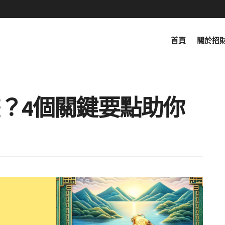
首頁
關於招
？4個關鍵要點助你