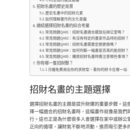
招財名畫的歷史背景
歷史名畫中的招財元素
如何理解畫作的文化意義
總結選擇招財名畫的綜合考量
常見問題QA01：招財名畫適合擺放在辦公室嗎？
常見問題QA02：有沒有特定的畫家作品特別招財？
常見問題QA03：招財名畫需要定期更換嗎？
常見問題QA04：如何判斷一幅畫是否真的能招財？
常見問題QA05：購買招財名畫時應注意哪些事項？
你有哪一隻招財獸？
1 分鐘免費測出你的求財型，看你的財卡在哪一站
招財名畫的主題選擇
選擇招財名畫的主題是提升財運的重要步驟。這
擇一幅適合的招財名畫時，這幅畫作就像是我們
行。這也正是為什麼很多人會選擇在家中或辦公
正向的循環，讓財氣不斷地流動，進而吸引更多