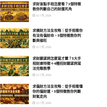
求財盲點手相怎麼看？3個特徵
教你判斷自己的財運死角
31 7 月, 2026
求橫財方法全攻略｜從手相看你
有沒有偏財命，5個特徵教你判
斷與催旺
31 7 月, 2026
求財願望詞怎麼寫才靈？5大手
相財庫特徵＋4種招財願望詞寫
法完整教學
31 7 月, 2026
求偏財方法全攻略：從手相看懂
你的偏財運，5個特徵教你判斷
財氣走向
31 7 月, 2026