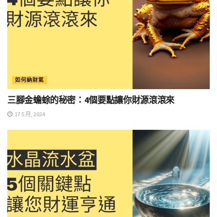
如何納財氣
三腳金蟾蜍的秘密：4個要點讓你財源滾滾來
17 5 月, 2024