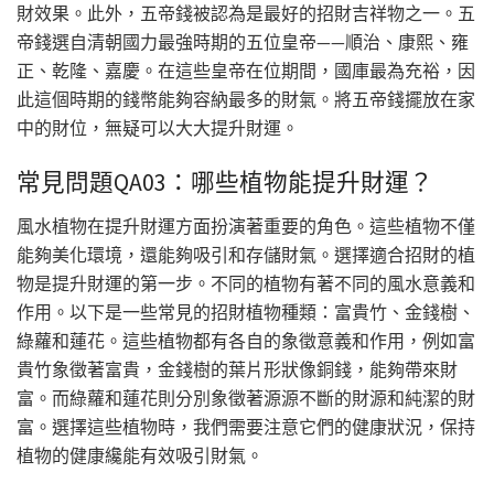
財效果。此外，五帝錢被認為是最好的招財吉祥物之一。五
帝錢選自清朝國力最強時期的五位皇帝——順治、康熙、雍
正、乾隆、嘉慶。在這些皇帝在位期間，國庫最為充裕，因
此這個時期的錢幣能夠容納最多的財氣。將五帝錢擺放在家
中的財位，無疑可以大大提升財運。
常見問題QA03：哪些植物能提升財運？
風水植物在提升財運方面扮演著重要的角色。這些植物不僅
能夠美化環境，還能夠吸引和存儲財氣。選擇適合招財的植
物是提升財運的第一步。不同的植物有著不同的風水意義和
作用。以下是一些常見的招財植物種類：富貴竹、金錢樹、
綠蘿和蓮花。這些植物都有各自的象徵意義和作用，例如富
貴竹象徵著富貴，金錢樹的葉片形狀像銅錢，能夠帶來財
富。而綠蘿和蓮花則分別象徵著源源不斷的財源和純潔的財
富。選擇這些植物時，我們需要注意它們的健康狀況，保持
植物的健康纔能有效吸引財氣。