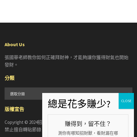
About Us
張國華老師教你如何正確拜財神，才能夠讓你獲得財氣也開始
發財。
分類
分
類
版權宣告
Copyright © 2024招財張國華. ALL RIGHTS RESERVED. 版權所有，
賺得到，留不住？
禁止擅自轉貼節錄
測你有哪知招財獸，看財漏在哪