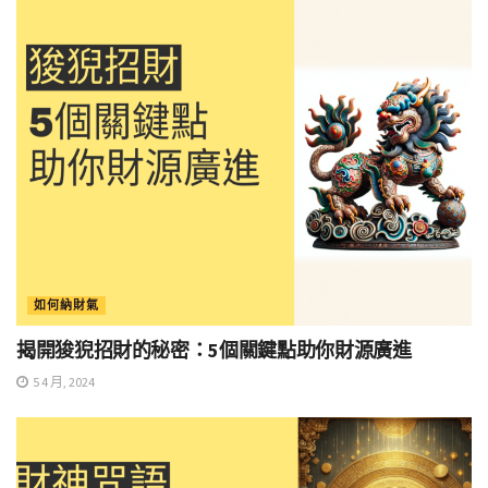
如何納財氣
揭開狻猊招財的秘密：5個關鍵點助你財源廣進
5 4 月, 2024