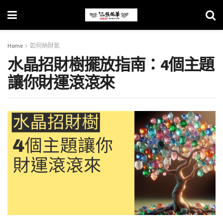
Home
如何納財氣
水晶招財樹擺放指南：4個主題
讓你財運滾滾來