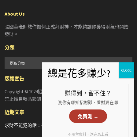
About Us
張國華老師教你如何正確拜財神，才能夠讓你獲得財氣也開始
發財。
分類
分
類
版權宣告
Copyright © 2024招財張國華. ALL RIGHTS RESERVED. 版權所有，
賺得到，留不住？
禁止擅自轉貼節錄
測你有哪知招財獸，看財漏在哪
近期文章
免費測 →
求財不能犯的錯：從5個手相財運特徵，看懂你漏財的真正原因
不用留資料，測完馬上看