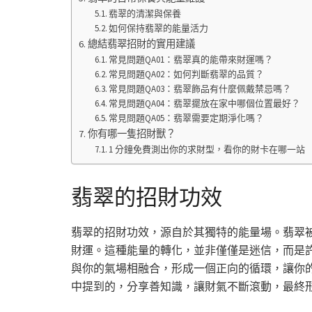
翡翠的清潔與保養
如何保持翡翠的能量活力
總結翡翠招財的實用建議
常見問題QA01：翡翠真的能帶來財運嗎？
常見問題QA02：如何判斷翡翠的品質？
常見問題QA03：翡翠飾品有什麼佩戴禁忌嗎？
常見問題QA04：翡翠擺放在家中哪個位置最好？
常見問題QA05：翡翠需要定期淨化嗎？
你有哪一隻招財獸？
1 分鐘免費測出你的求財型，看你的財卡在哪一站
翡翠的招財功效
翡翠的招財功效，源自於其獨特的能量場。翡翠
財運。這種能量的轉化，並非僅僅是迷信，而是
與你的氣場相融合，形成一個正向的循環，讓你
中提到的，分享善知識，讓財氣不斷滾動，最終