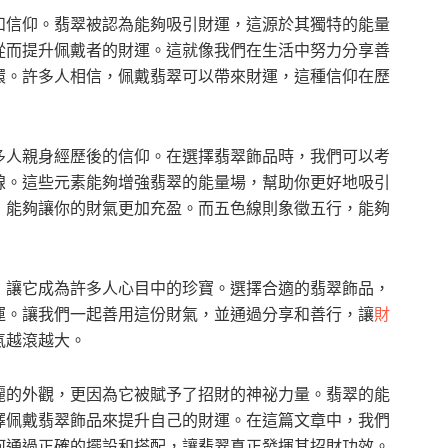
和信仰。翡翠被認為能夠吸引財運，這源於其獨特的能量
從而提升佩戴者的財運。這就像我們在生活中努力分享善
環。許多人相信，佩戴翡翠可以帶來財運，這種信仰在歷
多人親身經歷後的信仰。在選擇翡翠飾品時，我們可以考
線。這些元素能夠增強翡翠的能量場，幫助你更好地吸引
，能夠讓你的財氣更加充盈。而五色線則象徵五行，能夠
，讓它成為許多人心目中的珍寶。選擇合適的翡翠飾品，
運。讓我們一起善用這份財氣，並通過分享和善行，讓
財
氣越滾越大。
麗的外觀，更因為它被賦予了招財的神祕力量。翡翠的能
擇佩戴翡翠飾品來提升自己的財運。在這篇文章中，我們
何通過正確的擺設和搭配，讓翡翠真正發揮其招財功效。