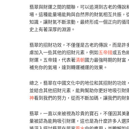
翡翠與財運之間的關聯，可以追溯到古老的傳說
場。這種能量場能夠與自然界的財氣相互共振，
知識，讓財氣不斷滾動，最終形成一個正向的循
史上有著深厚的淵源。
翡翠的招財功效，不僅僅是古老的傳說，而是許
慮加入一些其他的招財元素，例如
五帝錢
或五色
財運。五帝錢，代表著
清朝
國力最強時期的財富
補充你的氣場，達到轉運補運的效果。
總之，翡翠在中國文化中的地位和其招財的功效
並結合其他招財元素，能夠幫助你更好地吸引財
神
看到我們的努力，從而不斷加碼，讓我們的財
翡翠，一直以來被視為珍貴的寶石，不僅因其美
量被認為能夠吸引財運，這也是為什麼許多人選
將深入探討翡翠在居家
風水
中的應用，並瞭解如