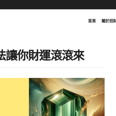
首頁
關於招
法讓你財運滾滾來