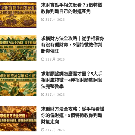
求財盲點手相怎麼看？3個特徵
教你判斷自己的財運死角
31 7 月, 2026
求橫財方法全攻略｜從手相看你
有沒有偏財命，5個特徵教你判
斷與催旺
31 7 月, 2026
求財願望詞怎麼寫才靈？5大手
相財庫特徵＋4種招財願望詞寫
法完整教學
31 7 月, 2026
求偏財方法全攻略：從手相看懂
你的偏財運，5個特徵教你判斷
財氣走向
31 7 月, 2026