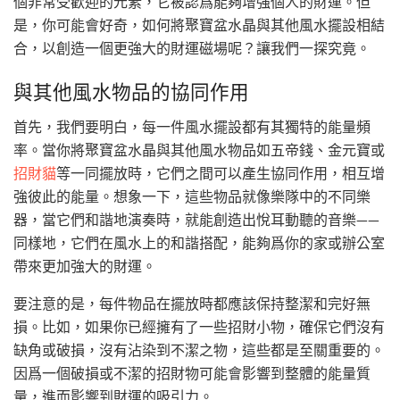
個非常受歡迎的元素，它被認爲能夠增強個人的財運。但
是，你可能會好奇，如何將聚寶盆水晶與其他風水擺設相結
合，以創造一個更強大的財運磁場呢？讓我們一探究竟。
與其他風水物品的協同作用
首先，我們要明白，每一件風水擺設都有其獨特的能量頻
率。當你將聚寶盆水晶與其他風水物品如五帝錢、金元寶或
招財貓
等一同擺放時，它們之間可以產生協同作用，相互增
強彼此的能量。想象一下，這些物品就像樂隊中的不同樂
器，當它們和諧地演奏時，就能創造出悅耳動聽的音樂——
同樣地，它們在風水上的和諧搭配，能夠爲你的家或辦公室
帶來更加強大的財運。
要注意的是，每件物品在擺放時都應該保持整潔和完好無
損。比如，如果你已經擁有了一些招財小物，確保它們沒有
缺角或破損，沒有沾染到不潔之物，這些都是至關重要的。
因爲一個破損或不潔的招財物可能會影響到整體的能量質
量，進而影響到財運的吸引力。