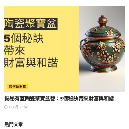
如何納財氣
揭秘有蓋陶瓷聚寶盆甕：5個秘訣帶來財富與和諧
19 4 月, 2024
熱門文章