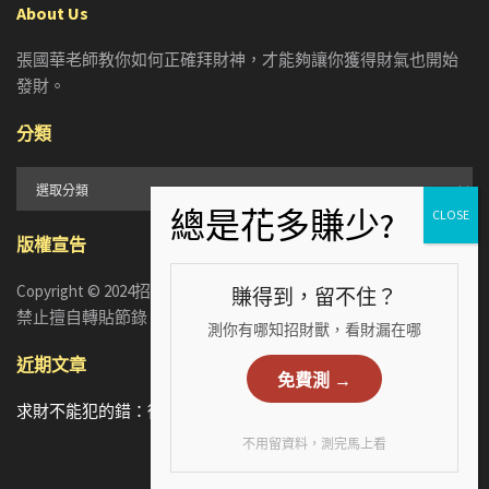
About Us
張國華老師教你如何正確拜財神，才能夠讓你獲得財氣也開始
發財。
分類
分
類
版權宣告
Copyright © 2024招財張國華. ALL RIGHTS RESERVED. 版權所有，
賺得到，留不住？
禁止擅自轉貼節錄
測你有哪知招財獸，看財漏在哪
近期文章
免費測 →
求財不能犯的錯：從5個手相財運特徵，看懂你漏財的真正原因
不用留資料，測完馬上看