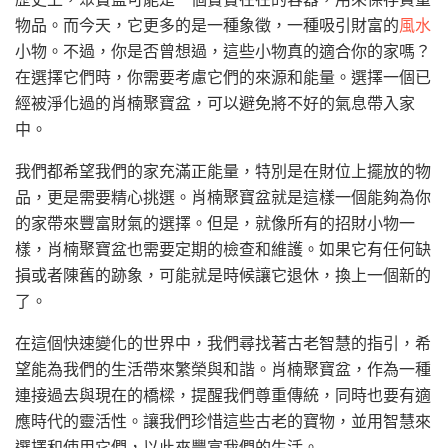
物品。而今天，它更多的是一種象徵，一種吸引財富的
風水
小物。不過，你是否曾想過，這些小物真的適合你的家嗎？
在選擇它們時，你需要考慮它們的來源和能量。選擇一個已
經被淨化過的肖楠聚寶盆，可以避免將不好的氣息帶入家
中。
我們都希望我們的家充滿正能量，特別是在財位上擺放的物
品，更是需要精心挑選。肖楠聚寶盆就是這樣一個能夠為你
的家帶來豐富財氣的選擇。但是，就像所有的招財小物一
樣，肖楠聚寶盆也需要定期的檢查和維護。如果它有任何缺
損或者陳舊的跡象，可能就是時候讓它退休，換上一個新的
了。
在這個快速變化的世界中，我們尋找著古老智慧的指引，希
望能為我們的生活帶來繁榮與和諧。肖楠聚寶盆，作為一種
連接過去與現在的橋樑，提醒我們尊重傳統，同時也要有適
應時代的靈活性。讓我們珍惜這些古老的寶物，並用智慧來
選擇和使用它們，以此來豐富我們的生活。