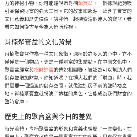
力的神祕小物。你可能聽說過肖楠
聚寶盆
，一個據說能夠吸
引並保留財富的強大工具。它的故事和起源，蘊含了豐富的
文化意義和歷史價值，讓我們一起探索這個迷人的寶盆，看
看它如何從古至今為人們所珍視。
肖楠聚寶盆的文化背景
肖楠聚寶盆作為一種文化象徵，深植於許多人的心中。它不
僅僅是一個物品，更是一種財富的集結點。在中國文化中，
聚寶盆經常與
招財進寶
的傳說相關聯，被認為可以幫助人們
儲存並增加財氣。你知道嗎？在擴大我們的「財庫」時，我
們需要一個過渡的儲存空間，就像建造房子前的臨時棲息
地。肖楠聚寶盆就扮演了這樣的角色，它能成為我們財富的
臨時倉庫。
歷史上的聚寶盆與今日的差異
時光流轉，肖楠聚寶盆的形象和意義也經歷了一些變化。在
歷史上，聚寶盆可能是一個實實在在的容器，用來保存貴重