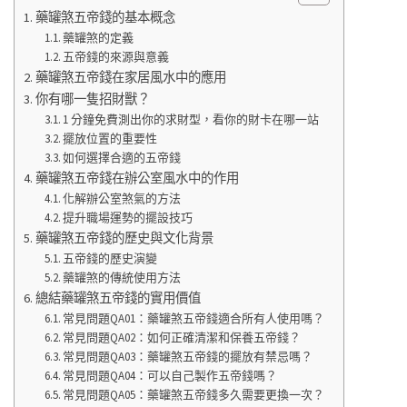
藥罐煞五帝錢的基本概念
藥罐煞的定義
五帝錢的來源與意義
藥罐煞五帝錢在家居風水中的應用
你有哪一隻招財獸？
1 分鐘免費測出你的求財型，看你的財卡在哪一站
擺放位置的重要性
如何選擇合適的五帝錢
藥罐煞五帝錢在辦公室風水中的作用
化解辦公室煞氣的方法
提升職場運勢的擺設技巧
藥罐煞五帝錢的歷史與文化背景
五帝錢的歷史演變
藥罐煞的傳統使用方法
總結藥罐煞五帝錢的實用價值
常見問題QA01：藥罐煞五帝錢適合所有人使用嗎？
常見問題QA02：如何正確清潔和保養五帝錢？
常見問題QA03：藥罐煞五帝錢的擺放有禁忌嗎？
常見問題QA04：可以自己製作五帝錢嗎？
常見問題QA05：藥罐煞五帝錢多久需要更換一次？