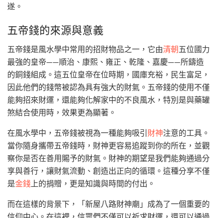
遂。
五帝錢的來源與意義
五帝錢是風水學中常用的招財物品之一，它由
清朝
五位國力
最強的皇帝——順治、康熙、雍正、乾隆、嘉慶——所鑄造
的銅錢組成。這五位皇帝在位時期，國庫充裕，民生富足，
因此他們的錢幣被認為具有強大的財氣。五帝錢的使用不僅
能夠招來財運，還能夠化解家中的不良風水，特別是與藥罐
煞結合使用時，效果更為顯著。
在風水學中，五帝錢被視為一種能夠吸引
財神
注意的工具。
當你隨身攜帶五帝錢時，財神更容易追蹤到你的所在，並觀
察你是否在善用賜予的財氣。財神的期望是我們能夠通過分
享與善行，讓財氣流動、創造出正向的循環。這種分享不僅
是
金錢
上的捐贈，更是知識與時間的付出。
而在這樣的背景下，「新屋八路財神廟」成為了一個重要的
信仰中心。在這裡，信眾們不僅可以祈求財運，還可以通過