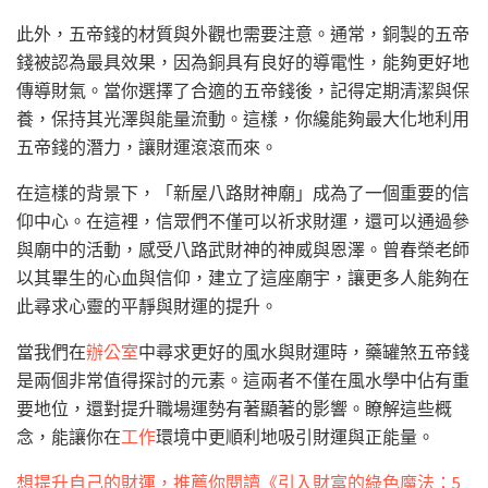
此外，五帝錢的材質與外觀也需要注意。通常，銅製的五帝
錢被認為最具效果，因為銅具有良好的導電性，能夠更好地
傳導財氣。當你選擇了合適的五帝錢後，記得定期清潔與保
養，保持其光澤與能量流動。這樣，你纔能夠最大化地利用
五帝錢的潛力，讓財運滾滾而來。
在這樣的背景下，「新屋八路財神廟」成為了一個重要的信
仰中心。在這裡，信眾們不僅可以祈求財運，還可以通過參
與廟中的活動，感受八路武財神的神威與恩澤。曾春榮老師
以其畢生的心血與信仰，建立了這座廟宇，讓更多人能夠在
此尋求心靈的平靜與財運的提升。
當我們在
辦公室
中尋求更好的風水與財運時，藥罐煞五帝錢
是兩個非常值得探討的元素。這兩者不僅在風水學中佔有重
要地位，還對提升職場運勢有著顯著的影響。瞭解這些概
念，能讓你在
工作
環境中更順利地吸引財運與正能量。
想提升自己的財運，推薦你閱讀《引入財富的綠色魔法：5