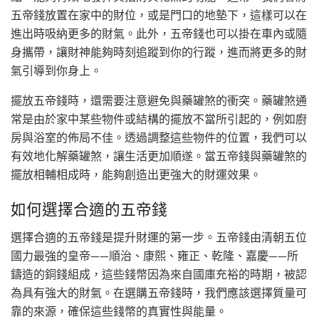
五帝錢放置在家中的財位，或是門口的地墊下，這樣可以在
進出時吸納更多的財氣。此外，五帝錢也可以掛在車內或隨
身攜帶，讓財神能夠時刻追蹤到你的行蹤，進而將更多的財
氣引導到你身上。
擺放五帝錢時，還需要注意避免與藥罐煞的衝突。藥罐煞通
常是由於家中某些物件或結構的擺放不當所引起的，例如廚
房與浴室的佈局不佳。透過調整這些物件的位置，我們可以
有效地化解藥罐煞，讓生活更加順遂。當五帝錢與藥罐煞的
擺放相輔相成時，能夠創造出更強大的財運效果。
如何選擇合適的五帝錢
選擇合適的五帝錢是提升財運的第一步。五帝錢由清朝五位
國力最強的皇帝——順治、康熙、雍正、乾隆、嘉慶——所
鑄造的銅錢組成，這些錢幣因為來自國庫充裕的時期，被認
為具有強大的財氣。在選購五帝錢時，我們應該選擇質量可
靠的來源，確保這些錢幣的真實性與能量。