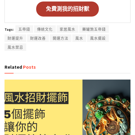
免費測我的招財獸
Tags:
五帝錢
傳統文化
家居風水
藥罐煞五帝錢
財運提升
財運改善
開運方法
風水
風水擺設
風水禁忌
Related
Posts