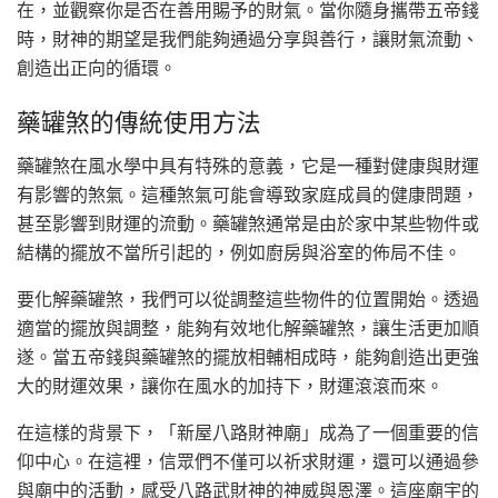
在，並觀察你是否在善用賜予的財氣。當你隨身攜帶五帝錢
時，財神的期望是我們能夠通過分享與善行，讓財氣流動、
創造出正向的循環。
藥罐煞的傳統使用方法
藥罐煞在風水學中具有特殊的意義，它是一種對健康與財運
有影響的煞氣。這種煞氣可能會導致家庭成員的健康問題，
甚至影響到財運的流動。藥罐煞通常是由於家中某些物件或
結構的擺放不當所引起的，例如廚房與浴室的佈局不佳。
要化解藥罐煞，我們可以從調整這些物件的位置開始。透過
適當的擺放與調整，能夠有效地化解藥罐煞，讓生活更加順
遂。當五帝錢與藥罐煞的擺放相輔相成時，能夠創造出更強
大的財運效果，讓你在風水的加持下，財運滾滾而來。
在這樣的背景下，「新屋八路財神廟」成為了一個重要的信
仰中心。在這裡，信眾們不僅可以祈求財運，還可以通過參
與廟中的活動，感受八路武財神的神威與恩澤。這座廟宇的