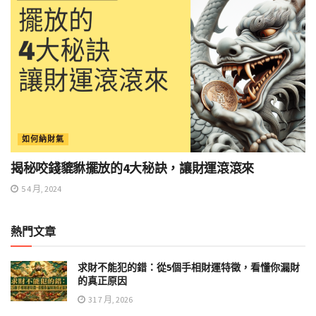
如何納財氣
揭秘咬錢貔貅擺放的4大秘訣，讓財運滾滾來
5 4 月, 2024
熱門文章
求財不能犯的錯：從5個手相財運特徵，看懂你漏財
的真正原因
31 7 月, 2026