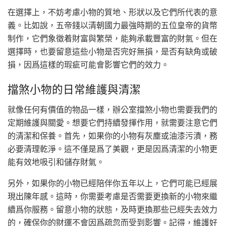
在選擇上，不妨考慮小物的質地、形狀以及它們所代表的意
義。比如說，五帝錢以清朝國力最強時期的五位皇帝的貨幣
制作，它們象徵着財富與繁榮，能夠承載豐富的財氣。但在
選擇時，也要留意這些小物是否完好無損，是否有缺角或破
損，因爲這樣的瑕疵可能會影響它們的效力。
擋煞小物的日常維護與清潔
就像任何有價值的物品一樣，辦公室擋煞小物也需要我們的
定期維護與關愛。想要它們持續發揮作用，就需要注意它們
的清潔和保養。首先，如果你的小物有灰塵或油漆污漬，務
必要清理乾淨。這不僅是爲了美觀，更是因爲清潔的小物更
能有效地吸引和儲存財氣。
另外，如果你的小物已經陪伴你五年以上，它們可能已經展
現出陳年感。這時，你需要考慮是否需要更換新的小物來繼
續爲你服務。留意小物的狀態，及時更換那些已經失去效力
的，確保你的財運不會因爲疏忽而受到影響。記得，維護好