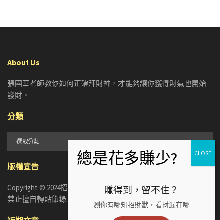
About Us
張國華老師教你如何正確拜財神，才能夠讓你獲得財氣也開始
發財。
分類
分
類
版權宣告
Copyright © 2024招財張國華. ALL RIGHTS RESERVED. 版權所有，
賺得到，留不住？
禁止擅自轉貼節錄
測你有哪知招財獸，看財漏在哪