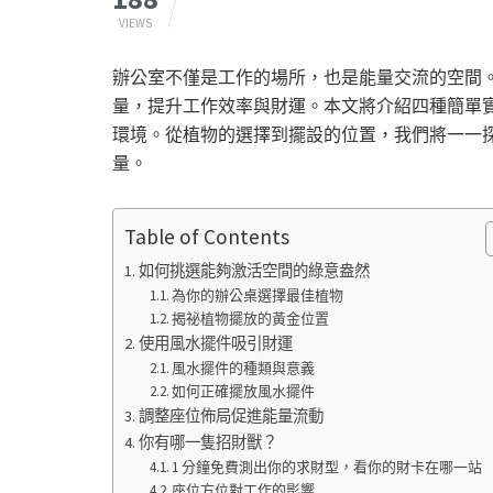
VIEWS
辦公室不僅是工作的場所，也是能量交流的空間
量，提升工作效率與財運。本文將介紹四種簡單
環境。從植物的選擇到擺設的位置，我們將一一
量。
Table of Contents
如何挑選能夠激活空間的綠意盎然
為你的辦公桌選擇最佳植物
揭祕植物擺放的黃金位置
使用風水擺件吸引財運
風水擺件的種類與意義
如何正確擺放風水擺件
調整座位佈局促進能量流動
你有哪一隻招財獸？
1 分鐘免費測出你的求財型，看你的財卡在哪一站
座位方位對工作的影響