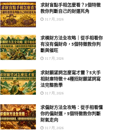
求財盲點手相怎麼看？3個特徵
教你判斷自己的財運死角
31 7 月, 2026
求橫財方法全攻略｜從手相看你
有沒有偏財命，5個特徵教你判
斷與催旺
31 7 月, 2026
求財願望詞怎麼寫才靈？5大手
相財庫特徵＋4種招財願望詞寫
法完整教學
31 7 月, 2026
求偏財方法全攻略：從手相看懂
你的偏財運，5個特徵教你判斷
財氣走向
31 7 月, 2026