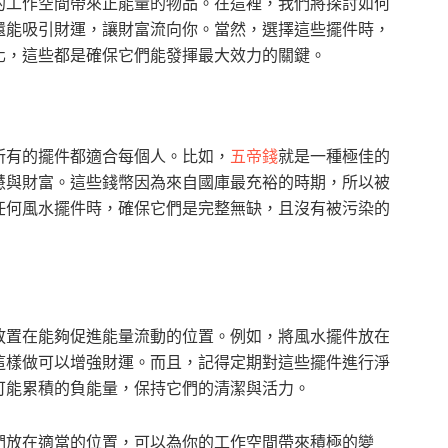
的工作空間帶來正能量的物品。在這裡，我們將探討如何
還能吸引財運，讓財富流向你。當然，選擇這些擺件時，
化，這些都是確保它們能發揮最大效力的關鍵。
所有的擺件都適合每個人。比如，
五帝錢
就是一種極佳的
慧與財富。這些錢幣因為來自國庫最充裕的時期，所以被
任何風水擺件時，確保它們是完整無缺，且沒有被污染的
放置在能夠促進能量流動的位置。例如，將風水擺件放在
這樣做可以增強財運。而且，記得定期對這些擺件進行淨
可能累積的負能量，保持它們的清潔與活力。
們放在適當的位置，可以為你的工作空間帶來積極的變