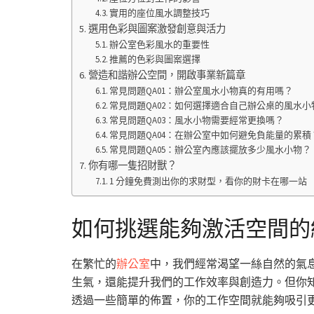
實用的座位風水調整技巧
選用色彩與圖案激發創意與活力
辦公室色彩風水的重要性
推薦的色彩與圖案選擇
營造和諧辦公空間，開啟事業新篇章
常見問題QA01：辦公室風水小物真的有用嗎？
常見問題QA02：如何選擇適合自己辦公桌的風水小
常見問題QA03：風水小物需要經常更換嗎？
常見問題QA04：在辦公室中如何避免負能量的累積
常見問題QA05：辦公室內應該擺放多少風水小物？
你有哪一隻招財獸？
1 分鐘免費測出你的求財型，看你的財卡在哪一站
如何挑選能夠激活空間的
在繁忙的
辦公室
中，我們經常渴望一絲自然的氣
生氣，還能提升我們的工作效率與創造力。但你
透過一些簡單的佈置，你的工作空間就能夠吸引